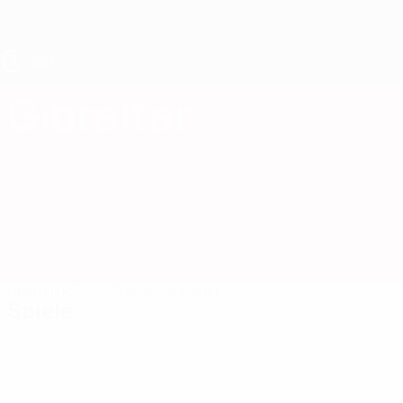
Direkt
zum
Hauptinhalt
UEFA U17-EM
Gibraltar
Gibraltar UEFA U17-EM 2027
Überblick
Spiele
Statistiken
Kader
Spiele