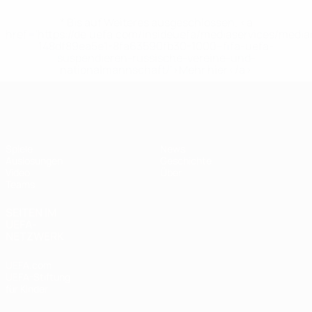
* Bis auf Weiteres ausgeschlossen. <a
href='https://de.uefa.com/insideuefa/mediaservices/medi
148df89ea5e1-8fa63590fb30-1000--fifa-uefa-
suspendieren-russische-vereine-und-
nationalmannschaft/'>Mehr hier</a>
UEFA U17-EM
Spiele
News
Auslosungen
Geschichte
Video
Über
Teams
SEITEN IM
UEFA-
NETZWERK
UEFA.com
UEFA-Stiftung
für Kinder