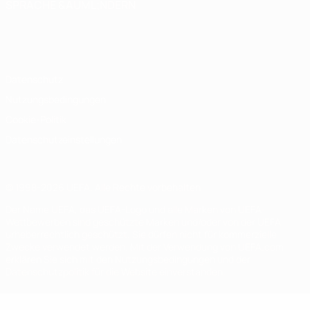
SPRACHE &AUML;NDERN
Deutsch
English
Français
Deutsch
Русский
Español
Italiano
Português
Datenschutz
Nutzungsbedingungen
Cookie-Politik
Datenschutzeinstellungen
© 1998-2026 UEFA. Alle Rechte vorbehalten
Der Name UEFA, das UEFA-Logo und alle Marken von UEFA-
Wettbewerben sind geschützte Marken und/oder von der UEFA
urheberrechtlich geschützt. Sie dürfen nicht für kommerzielle
Zwecke verwendet werden. Mit der Verwendung von UEFA.com
erklären Sie sich mit den Nutzungsbedingungen und der
Datenschutzpolitik für die Website einverstanden.