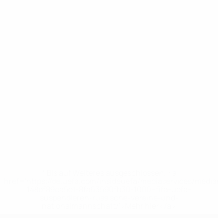
* Bis auf Weiteres ausgeschlossen. <a
href='https://de.uefa.com/insideuefa/mediaservices/medi
148df89ea5e1-8fa63590fb30-1000--fifa-uefa-
suspendieren-russische-vereine-und-
nationalmannschaft/'>Mehr hier</a>