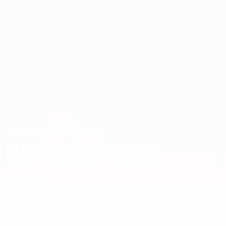
Direkt
zum
Hauptinhalt
UEFA U17-EM
JAMES JOHN
James John Pincho Rios Stat.
PINCHO RIOS
Gibraltar
Überblick
Keine Daten für diesen Spieler vorhanden