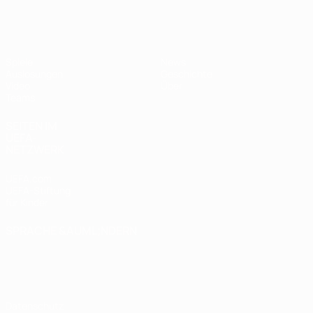
UEFA U17-EM
Spiele
News
Auslosungen
Geschichte
Video
Über
Teams
SEITEN IM
UEFA-
NETZWERK
UEFA.com
UEFA-Stiftung
für Kinder
SPRACHE &AUML;NDERN
Deutsch
English
Français
Deutsch
Русский
Español
Italiano
Português
Datenschutz