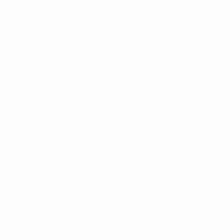
UEFA U17-EM
Spiele
News
Auslosungen
Geschichte
Video
Über
Teams
SEITEN IM
UEFA-
NETZWERK
UEFA.com
UEFA-Stiftung
für Kinder
SPRACHE &AUML;NDERN
Deutsch
English
Français
Deutsch
Русский
Español
Italiano
Português
Datenschutz