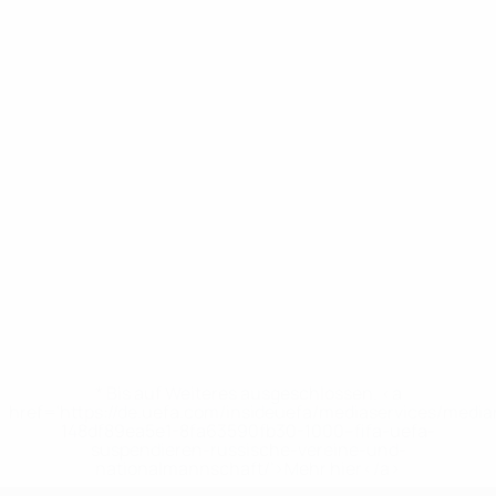
* Bis auf Weiteres ausgeschlossen. <a
href='https://de.uefa.com/insideuefa/mediaservices/medi
148df89ea5e1-8fa63590fb30-1000--fifa-uefa-
suspendieren-russische-vereine-und-
nationalmannschaft/'>Mehr hier</a>