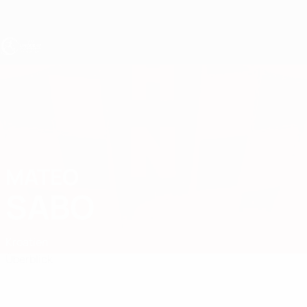
Direkt
zum
Hauptinhalt
UEFA U17-EM
MATEO
Mateo Sabo Stat.
SABO
Kroatien
Überblick