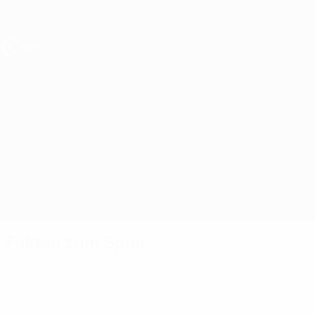
Direkt
zum
Hauptinhalt
UEFA U17-EM
Kroatien vs Albanien
Überblick
Updates
Infos zum Spiel
Fakten zum Spiel