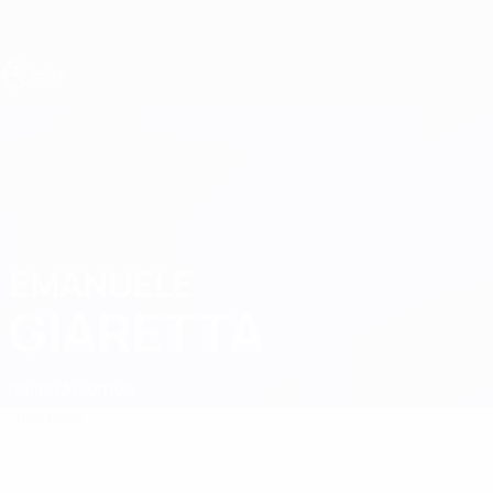
Direkt
zum
Hauptinhalt
UEFA U17-EM
EMANUELE
Emanuele Giaretta Stat.
GIARETTA
Italien
Juventus
Überblick