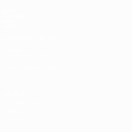
Spiele
Auslosungen
Video
Teams
SEITEN IM UEFA-NETZWERK
UEFA.com
UEFA-Stiftung für Kinder
SPRACHE &AUML;NDERN
Deutsch
English
Français
Deutsch
Русский
Español
Italiano
Datenschutz
Nutzungsbedingungen
Cookie-Politik
Datenschutzeinstellungen