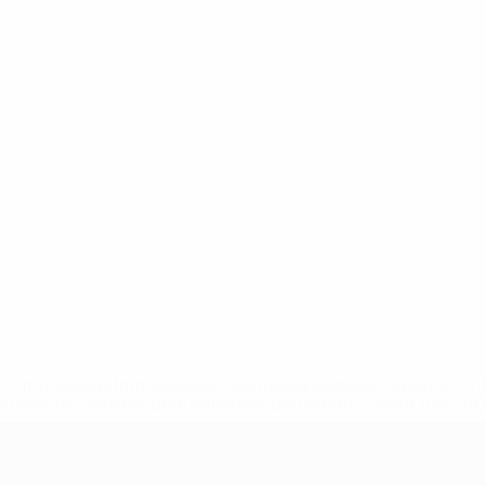
uefa.com/insideuefa/mediaservices/mediareleases/news/0272
russische-vereine-und-nationalmannschaft/'>Mehr hier</a