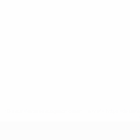
* Bis auf Weiteres ausgeschlossen. <a href='https://de.
UEFA U17-EM