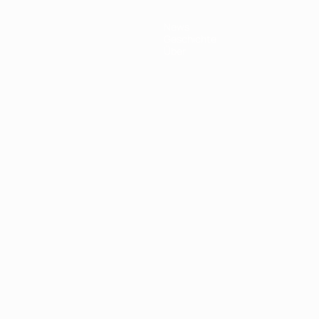
News
Geschichte
Über
Português