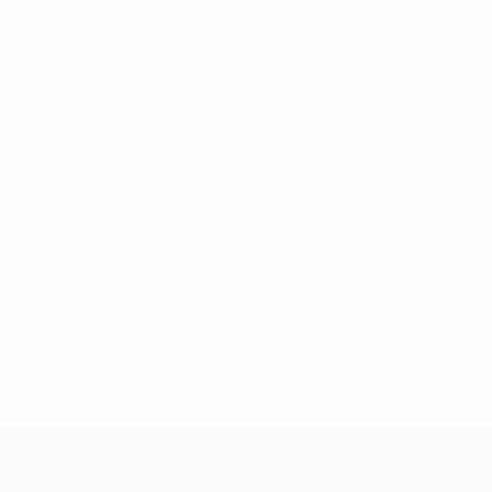
-148df89ea5e1-8fa63590fb30-1000--fifa-uefa-suspendieren-
>