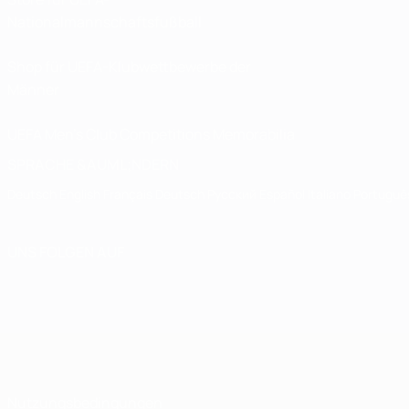
Nationalmannschaftsfußball
Shop für UEFA-Klubwettbewerbe der
Männer
UEFA Men's Club Competitions Memorabilia
SPRACHE &AUML;NDERN
Deutsch
English
Français
Deutsch
Русский
Español
Italiano
Portuguê
UNS FOLGEN AUF
Nutzungsbedingungen