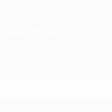
Direkt
zum
Hauptinhalt
Home
Juventus
Juventus
ITA
Spiele
Tabellen
Kader
Spiele
Italienische Serie A
Coppa Italia
Italian Serie B