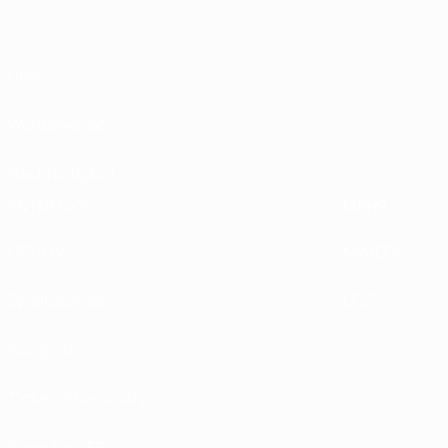
Über
Wettbewerbe
Nachhaltigkeit
ENTDECKE
MEHR
UEFA.tv
MyUEFA
Spielkalender
UC3
Rangliste
Tickets/Hospitality
Store für UEFA-