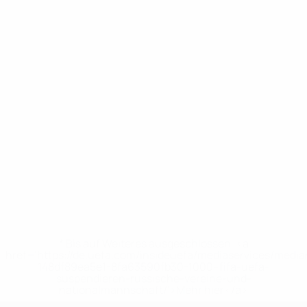
* Bis auf Weiteres ausgeschlossen. <a
href='https://de.uefa.com/insideuefa/mediaservices/medi
148df89ea5e1-8fa63590fb30-1000--fifa-uefa-
suspendieren-russische-vereine-und-
nationalmannschaft/'>Mehr hier</a>