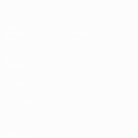
UEFA U17-EM
Spiele
News
Auslosungen
Geschichte
Video
Über
Teams
SEITEN IM
UEFA-
NETZWERK
UEFA.com
UEFA-Stiftung
für Kinder
SPRACHE &AUML;NDERN
Deutsch
English
Français
Deutsch
Русский
Español
Italiano
Português
Datenschutz