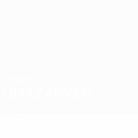
Direkt
zum
Hauptinhalt
UEFA U17-EM
ARMEN
Armen Ghazaryan Stat.
GHAZARYAN
Armenien
Überblick
Keine Daten für diesen Spieler vorhanden