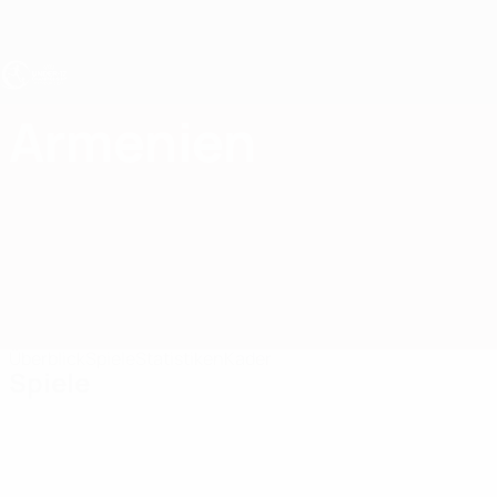
Direkt
zum
Hauptinhalt
UEFA U17-EM
Armenien
Armenien UEFA U17-EM 2027
Überblick
Spiele
Statistiken
Kader
Spiele