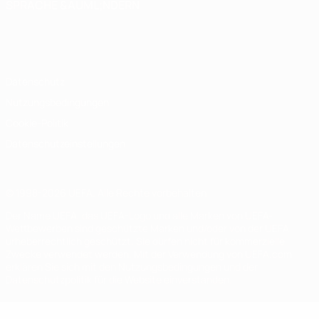
SPRACHE &AUML;NDERN
Deutsch
English
Français
Deutsch
Русский
Español
Italiano
Português
Datenschutz
Nutzungsbedingungen
Cookie-Politik
Datenschutzeinstellungen
© 1998-2026 UEFA. Alle Rechte vorbehalten
Der Name UEFA, das UEFA-Logo und alle Marken von UEFA-
Wettbewerben sind geschützte Marken und/oder von der UEFA
urheberrechtlich geschützt. Sie dürfen nicht für kommerzielle
Zwecke verwendet werden. Mit der Verwendung von UEFA.com
erklären Sie sich mit den Nutzungsbedingungen und der
Datenschutzpolitik für die Website einverstanden.