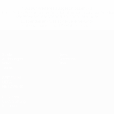
* Bis auf Weiteres ausgeschlossen. <a
href='https://de.uefa.com/insideuefa/mediaservices/medi
148df89ea5e1-8fa63590fb30-1000--fifa-uefa-
suspendieren-russische-vereine-und-
nationalmannschaft/'>Mehr hier</a>
UEFA U17-EM
Spiele
News
Auslosungen
Geschichte
Video
Über
Teams
SEITEN IM
UEFA-
NETZWERK
UEFA.com
UEFA-Stiftung
für Kinder