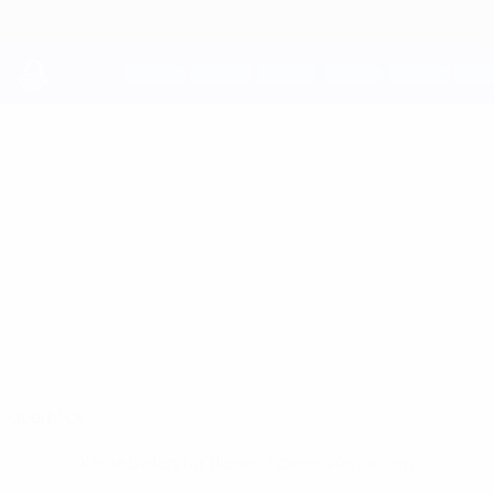
Direkt
zum
Hauptinhalt
UEFA Youth League
MARCO
Marco Tiozzo Pagio Stat.
TIOZZO PAGIO
Juventus
Italien
Überblick
Keine Daten für diesen Spieler vorhanden