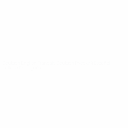
News
Über
SEITEN IM
UEFA-
NETZWERK
UEFA.com
UEFA-Stiftung
für Kinder
SPRACHE &AUML;NDERN
Deutsch
English
Français
Deutsch
Русский
Español
Italiano
Português
Datenschutz
Nutzungsbedingungen
Cookie-Politik
Datenschutzeinstellungen