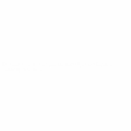
News
Über
SEITEN IM
UEFA-
NETZWERK
UEFA.com
UEFA-Stiftung
für Kinder
SPRACHE &AUML;NDERN
Deutsch
English
Français
Deutsch
Русский
Español
Italiano
Português
Datenschutz
Nutzungsbedingungen
Cookie-Politik
Datenschutzeinstellungen