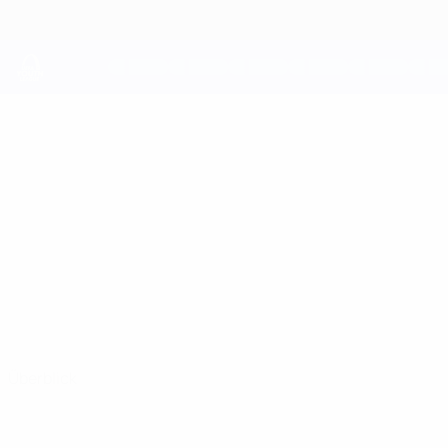
Direkt
zum
Hauptinhalt
UEFA Youth League
JAMES
James Roche Stat.
ROCHE
Shelbourne
Republik Irland
Überblick