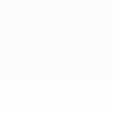
Direkt
zum
Hauptinhalt
UEFA Youth League
Žilina vs Shelbourne
Überblick
Updates
Infos zum Spiel
Fakten zum Spiel