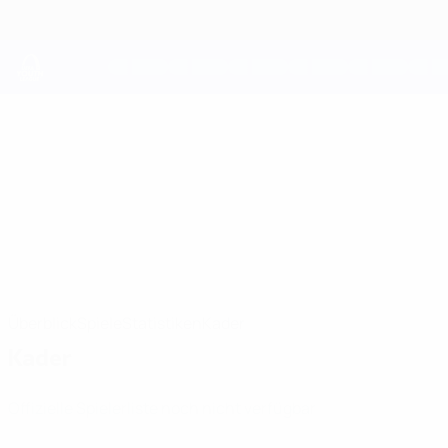
Direkt
zum
Hauptinhalt
UEFA Youth League
Jelgava
FS Jelgava UEFA Youth League 2026/27
LVA
Überblick
Spiele
Statistiken
Kader
Kader
Offizielle Spielerliste noch nicht verfügbar