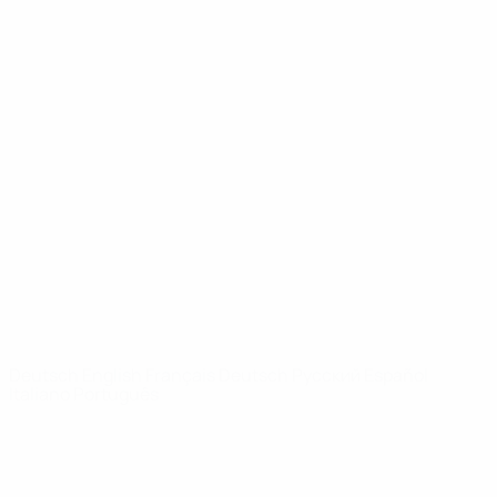
UEFA Youth League
Video
Geschichte
News
Über
SEITEN IM
UEFA-
NETZWERK
UEFA.com
UEFA-Stiftung
für Kinder
SPRACHE &AUML;NDERN
Deutsch
English
Français
Deutsch
Русский
Español
Italiano
Português
Datenschutz