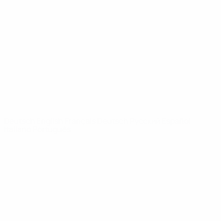
Video
Geschichte
News
Über
SEITEN IM
UEFA-
NETZWERK
UEFA.com
UEFA-Stiftung
für Kinder
SPRACHE &AUML;NDERN
Deutsch
English
Français
Deutsch
Русский
Español
Italiano
Português
Datenschutz
Nutzungsbedingungen
Cookie-Politik
Datenschutzeinstellungen