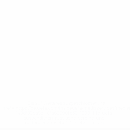
* Bis auf Weiteres ausgeschlossen. <a
href='https://de.uefa.com/insideuefa/mediaservices/medi
148df89ea5e1-8fa63590fb30-1000--fifa-uefa-
suspendieren-russische-vereine-und-
nationalmannschaft/'>Mehr hier</a>