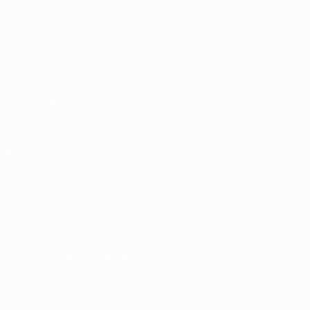
UEFA Nations League
Spiele
News
Auslosungen
Geschichte
Gruppen
Über
UEFA.tv
Shop
AUCH
BESUCHEN
UEFA.com
UEFA-Stiftung
für Kinder
Shop
SPRACHE &AUML;NDERN
Deutsch
English
Français
Deutsch
Русский
Español
Italiano
Português