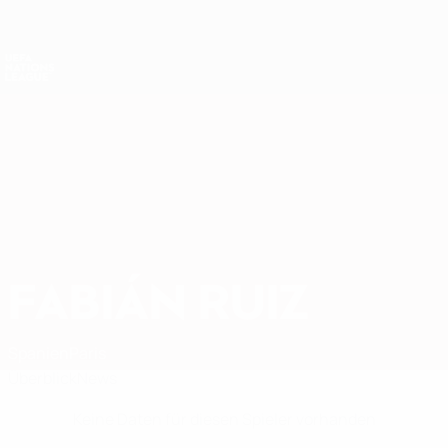
Direkt
zum
Hauptinhalt
Nations League &amp; Women's EURO
Erhalten
Live-Ergebnisse &amp; Statistiken
UEFA Nations League
FABIÁN RUIZ
Fabián Ruiz Stat.
Spanien
Paris
Überblick
News
Keine Daten für diesen Spieler vorhanden