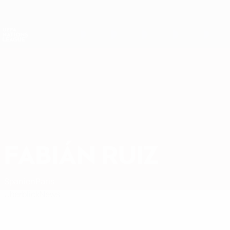
Direkt
zum
Hauptinhalt
Nations League &amp; Women's EURO
Erhalten
Live-Ergebnisse &amp; Statistiken
UEFA Nations League
FABIÁN RUIZ
Fabián Ruiz Stat.
Spanien
Paris
Überblick
News