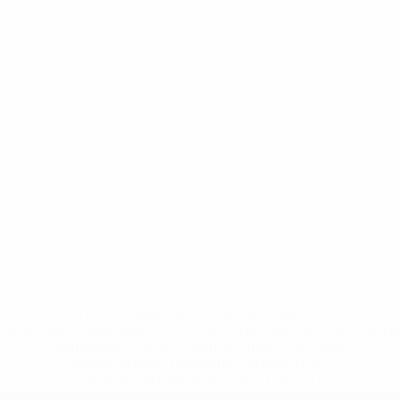
* Bis auf Weiteres ausgeschlossen. <a
href='https://de.uefa.com/insideuefa/mediaservices/medi
148df89ea5e1-8fa63590fb30-1000--fifa-uefa-
suspendieren-russische-vereine-und-
nationalmannschaft/'>Mehr hier</a>