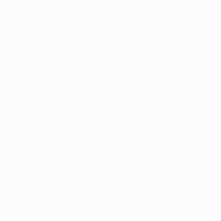
UEFA Nations League
Spiele
News
Auslosungen
Geschichte
Gruppen
Über
UEFA.tv
Shop
AUCH
BESUCHEN
UEFA.com
UEFA-Stiftung
für Kinder
Shop
SPRACHE &AUML;NDERN
Deutsch
English
Français
Deutsch
Русский
Español
Italiano
Português