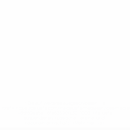
* Bis auf Weiteres ausgeschlossen. <a
href='https://de.uefa.com/insideuefa/mediaservices/medi
148df89ea5e1-8fa63590fb30-1000--fifa-uefa-
suspendieren-russische-vereine-und-
nationalmannschaft/'>Mehr hier</a>