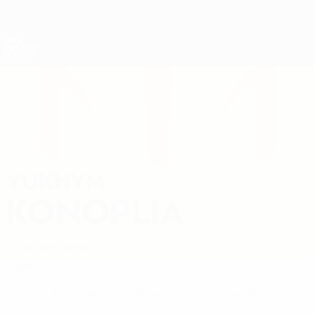
Direkt
zum
Hauptinhalt
Nations League &amp; Women's EURO
Erhalten
Live-Ergebnisse &amp; Statistiken
UEFA Nations League
YUKHYM
Yukhym Konoplia Stat.
KONOPLIA
Ukraine
Shakhtar
Überblick
Keine Daten für diesen Spieler vorhanden