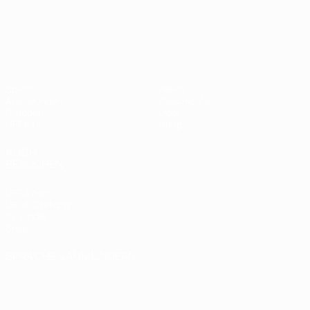
UEFA Nations League
Spiele
News
Auslosungen
Geschichte
Gruppen
Über
UEFA.tv
Shop
AUCH
BESUCHEN
UEFA.com
UEFA-Stiftung
für Kinder
Shop
SPRACHE &AUML;NDERN
Deutsch
English
Français
Deutsch
Русский
Español
Italiano
Português