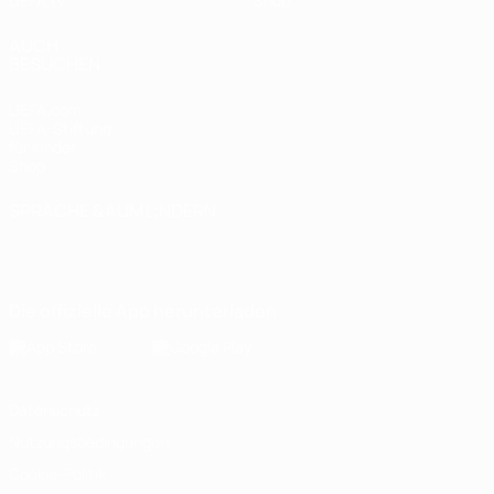
UEFA.tv
Shop
AUCH
BESUCHEN
UEFA.com
UEFA-Stiftung
für Kinder
Shop
SPRACHE &AUML;NDERN
Deutsch
English
Français
Deutsch
Русский
Español
Italiano
Português
Die offizielle App herunterladen
Datenschutz
Nutzungsbedingungen
Cookie-Politik