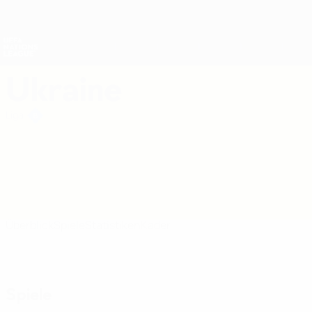
Direkt
zum
Hauptinhalt
Nations League &amp; Women's EURO
Erhalten
Live-Ergebnisse &amp; Statistiken
UEFA Nations League
Ukraine
Ukraine UEFA Nations League 2027
Liga
Überblick
Spiele
Statistiken
Kader
Spiele