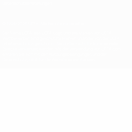
Datenschutzeinstellungen
© 1998-2026 UEFA. Alle Rechte vorbehalten
Der Name UEFA, das UEFA-Logo und alle Marken von UEFA-
Wettbewerben sind geschützte Marken und/oder von der UEFA
urheberrechtlich geschützt. Sie dürfen nicht für kommerzielle
Zwecke verwendet werden. Mit der Verwendung von UEFA.com
erklären Sie sich mit den Nutzungsbedingungen und der
Datenschutzpolitik für die Website einverstanden.