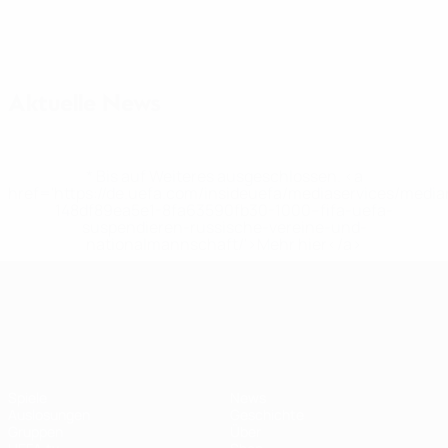
Aktuelle News
* Bis auf Weiteres ausgeschlossen. <a
href='https://de.uefa.com/insideuefa/mediaservices/medi
148df89ea5e1-8fa63590fb30-1000--fifa-uefa-
suspendieren-russische-vereine-und-
nationalmannschaft/'>Mehr hier</a>
UEFA Nations League
Spiele
News
Auslosungen
Geschichte
Gruppen
Über