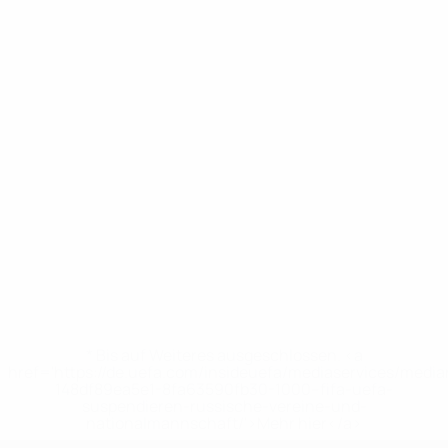
* Bis auf Weiteres ausgeschlossen. <a
href='https://de.uefa.com/insideuefa/mediaservices/medi
148df89ea5e1-8fa63590fb30-1000--fifa-uefa-
suspendieren-russische-vereine-und-
nationalmannschaft/'>Mehr hier</a>