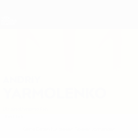
Direkt
zum
Hauptinhalt
Nations League &amp; Women's EURO
Erhalten
Live-Ergebnisse &amp; Statistiken
UEFA Nations League
ANDRIY
Andriy Yarmolenko Stat.
YARMOLENKO
Ukraine
Dynamo Kyiv
Überblick
Keine Daten für diesen Spieler vorhanden