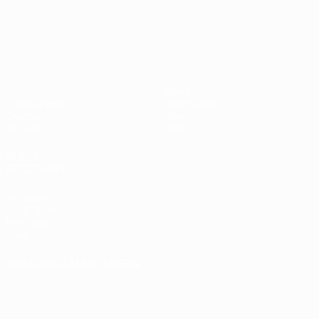
UEFA Nations League
Spiele
News
Auslosungen
Geschichte
Gruppen
Über
UEFA.tv
Shop
AUCH
BESUCHEN
UEFA.com
UEFA-Stiftung
für Kinder
Shop
SPRACHE &AUML;NDERN
Deutsch
English
Français
Deutsch
Русский
Español
Italiano
Português