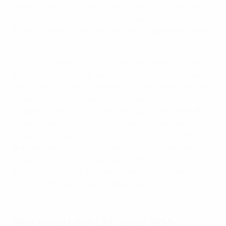
Mannschaften aus Liga C ging es runter in Liga D, diese
beiden Nationen wurden durch Play-offs (Heim- und
Auswärtsspiele) zwischen den vier Gruppenvierten der
Liga C bestimmt.
Für die Ausgabe 2024/25 gab es eine weitere Änderung
des Formats, es wurde eine zusätzliche K.-o.-Runde
geschaffen, die als Bindeglied zwischen dem Ende der
Gruppenphase und der Endrunde diente. Die
Gruppensieger und -Zweiten der Liga A bestritten die
Viertelfinals mit Hin- und Rückspiel, die vier Sieger
dieser Duelle qualifizierten sich für die Endrunde. Die
drittplatzierten Mannschaften von Liga A und die
Gruppenzweiten der Liga B bestritten in Hin- und
Rückspiel Auf- bzw. Abstiegs-Play-offs, dasselbe gilt
für die Dritten der Liga B und die Zweiten der Liga C.
Wie hängt die EM- oder WM-