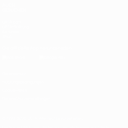
AUCH
BESUCHEN
UEFA.com
UEFA-Stiftung
für Kinder
Shop
Die offizielle App herunterladen
Datenschutz
Nutzungsbedingungen
Cookie-Politik
Datenschutzeinstellungen
© 1998-2026 UEFA. Alle Rechte vorbehalten
Der Name UEFA, das UEFA-Logo und alle Marken von UEFA-