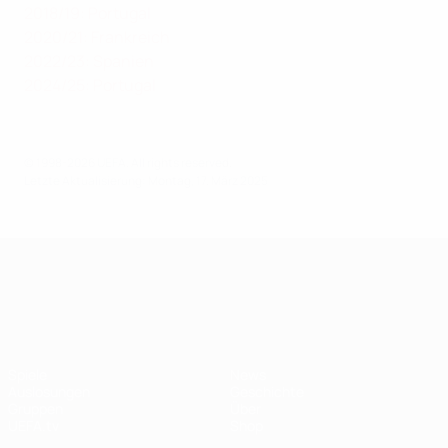
2018/19: Portugal
2020/21: Frankreich
2022/23: Spanien
2024/25: Portugal
© 1998-2026 UEFA. All rights reserved.
Letzte Aktualisierung: Montag, 17. März 2025
UEFA Nations League
Spiele
News
Auslosungen
Geschichte
Gruppen
Über
UEFA.tv
Shop