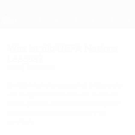
Direkt
zum
Hauptinhalt
Nations League &amp; Women's EURO
Erhalten
Live-Ergebnisse &amp; Statistiken
UEFA Nations League
Was ist die UEFA Nations
League?
Montag, 17. März 2025
Die UEFA Nations League hat mittlerweile
vier Ausgaben hinter sich, sie wurde ins
Leben gerufen, um Freundschaftsspiele
durch bedeutende Länderspiele zu
ersetzen.