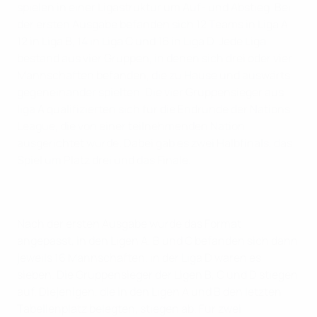
spielen in einer Ligastruktur um Auf- und Abstieg. Bei
der ersten Ausgabe befanden sich 12 Teams in Liga A,
12 in Liga B, 14 in Liga C und 16 in Liga D. Jede Liga
bestand aus vier Gruppen, in denen sich drei oder vier
Mannschaften befanden, die zu Hause und auswärts
gegeneinander spielten. Die vier Gruppensieger aus
liga A qualifizierten sich für die Endrunde der Nations
League, die von einer teilnehmenden Nation
ausgerichtet wurde. Dabei gab es zwei Halbfinals, das
Spiel um Platz drei und das Finale.
Nach der ersten Ausgabe wurde das Format
angepasst, in den Ligen A, B und C befanden sich dann
jeweils 16 Mannschaften, in der Liga D waren es
sieben. Die Gruppensieger der Ligen B, C und D stiegen
auf. Diejenigen, die in den Ligen A und B den letzten
Tabellenplatz belegten, stiegen ab. Für zwei