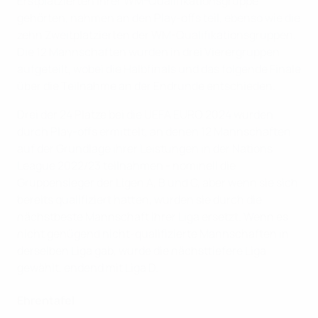
Erstplatzierten ihrer WM-Qualifikationsgruppe
gehörten, nahmen an den Play-offs teil, ebenso wie die
zehn Zweitplatzierten der WM-Qualifikationsgruppen.
Die 12 Mannschaften wurden in drei Vierergruppen
aufgeteilt, wobei die Halbfinals und das folgende Finale
über die Teilnahme an der Endrunde entschieden.
Drei der 24 Plätze bei die UEFA EURO 2024 wurden
durch Play-offs ermittelt, an denen 12 Mannschaften
auf der Grundlage ihrer Leistungen in der Nations
League 2022/23 teilnahmen - nominell die
Gruppensieger der Ligen A, B und C, aber wenn sie sich
bereits qualifiziert hatten, wurden sie durch die
nächstbeste Mannschaft ihrer Liga ersetzt. Wenn es
nicht genügend nicht-qualifizierte Mannschaften in
derselben Liga gab, wurde die nächsttiefere Liga
gewählt, endend mit Liga D.
Ehrentafel