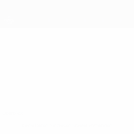
Direkt
zum
Hauptinhalt
UEFA Futsal Champions League
BENAS
Benas Spietinis Stat.
SPIETINIS
Kauno Žalgiris
Litauen
Überblick
Keine Daten für diesen Spieler vorhanden