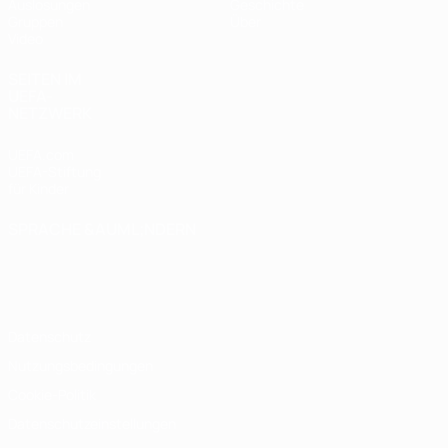
Auslosungen
Geschichte
Gruppen
Über
Video
SEITEN IM
UEFA-
NETZWERK
UEFA.com
UEFA-Stiftung
für Kinder
SPRACHE &AUML;NDERN
Deutsch
English
Français
Deutsch
Русский
Español
Italiano
Português
Datenschutz
Nutzungsbedingungen
Cookie-Politik
Datenschutzeinstellungen