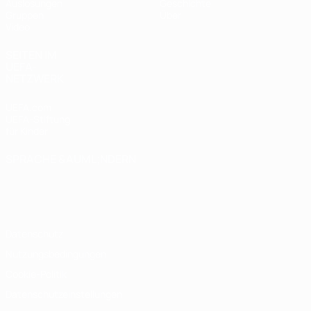
Auslosungen
Geschichte
Gruppen
Über
Video
SEITEN IM
UEFA-
NETZWERK
UEFA.com
UEFA-Stiftung
für Kinder
SPRACHE &AUML;NDERN
Deutsch
English
Français
Deutsch
Русский
Español
Italiano
Português
Datenschutz
Nutzungsbedingungen
Cookie-Politik
Datenschutzeinstellungen