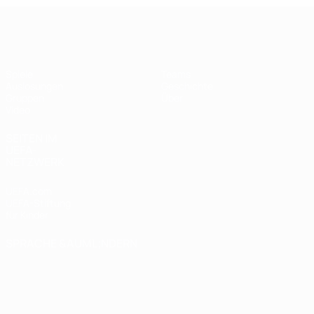
UEFA Futsal Champions League
Spiele
Teams
Auslosungen
Geschichte
Gruppen
Über
Video
SEITEN IM
UEFA-
NETZWERK
UEFA.com
UEFA-Stiftung
für Kinder
SPRACHE &AUML;NDERN
Deutsch
English
Français
Deutsch
Русский
Español
Italiano
Português