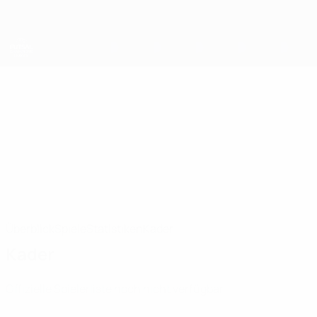
Direkt
zum
Hauptinhalt
UEFA Futsal Champions League
London Genesis
London Genesis Futsal UEFA Futsal Champions League 2026/27
ENG
Überblick
Spiele
Statistiken
Kader
Kader
Offizielle Spielerliste noch nicht verfügbar