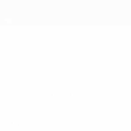
Direkt
zum
Hauptinhalt
UEFA Futsal Champions League
London Genesis
London Genesis Futsal UEFA Futsal Champions League 2026/27
ENG
Überblick
Spiele
Statistiken
Kader
Spiele