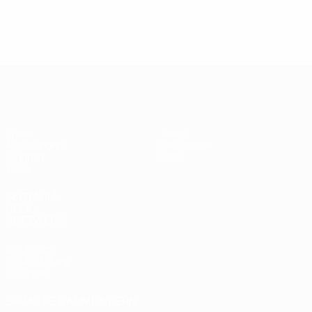
UEFA Futsal Champions League
Spiele
Teams
Auslosungen
Geschichte
Gruppen
Über
Video
SEITEN IM
UEFA-
NETZWERK
UEFA.com
UEFA-Stiftung
für Kinder
SPRACHE &AUML;NDERN