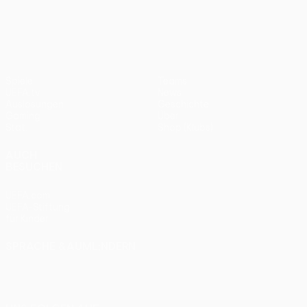
UEFA Europa League
2012
Bayern
0:1
Spiele
Teams
UEFA.tv
News
Auslosungen
Geschichte
Gaming
Über
Stat.
Shop (Klubs)
AUCH
BESUCHEN
UEFA.com
UEFA-Stiftung
für Kinder
SPRACHE &AUML;NDERN
Deutsch
English
Français
Deutsch
Русский
Español
Italiano
Português