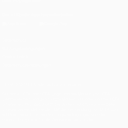
UNS FOLGEN AUF
Die offizielle App herunterladen
Datenschutz
Nutzungsbedingungen
Cookie-Politik
Datenschutzeinstellungen
© 1998-2026 UEFA. Alle Rechte vorbehalten
Der Name UEFA, das UEFA-Logo und alle Marken von UEFA-
Wettbewerben sind geschützte Marken und/oder von der UEFA
urheberrechtlich geschützt. Sie dürfen nicht für kommerzielle
Zwecke verwendet werden. Mit der Verwendung von UEFA.com
erklären Sie sich mit den Nutzungsbedingungen und der
Datenschutzpolitik für die Website einverstanden.