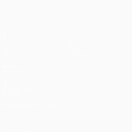
UEFA Europa League
2012
Bayern
0:1
Spiele
Teams
UEFA.tv
News
Auslosungen
Geschichte
Gaming
Über
Stat.
Shop (Klubs)
AUCH
BESUCHEN
UEFA.com
UEFA-Stiftung
für Kinder
SPRACHE &AUML;NDERN
Deutsch
English
Français
Deutsch
Русский
Español
Italiano
Português