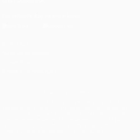
UNS FOLGEN AUF
Die offizielle App herunterladen
Datenschutz
Nutzungsbedingungen
Cookie-Politik
Datenschutzeinstellungen
© 1998-2026 UEFA. Alle Rechte vorbehalten
Der Name UEFA, das UEFA-Logo und alle Marken von UEFA-
Wettbewerben sind geschützte Marken und/oder von der UEFA
urheberrechtlich geschützt. Sie dürfen nicht für kommerzielle
Zwecke verwendet werden. Mit der Verwendung von UEFA.com
erklären Sie sich mit den Nutzungsbedingungen und der
Datenschutzpolitik für die Website einverstanden.