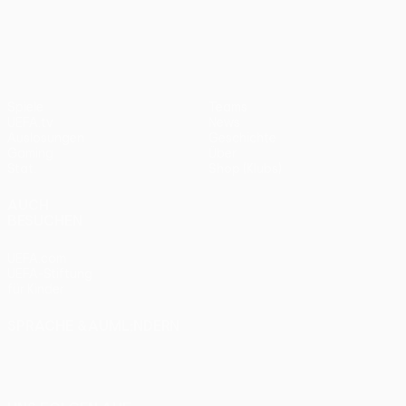
UEFA Europa League
2012
Bayern
0:1
Spiele
Teams
UEFA.tv
News
Auslosungen
Geschichte
Gaming
Über
Stat.
Shop (Klubs)
AUCH
BESUCHEN
UEFA.com
UEFA-Stiftung
für Kinder
SPRACHE &AUML;NDERN
Deutsch
English
Français
Deutsch
Русский
Español
Italiano
Português