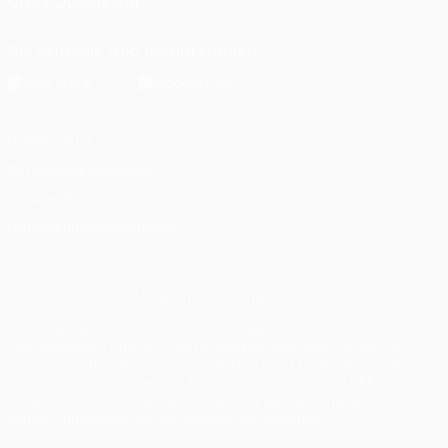
UNS FOLGEN AUF
Die offizielle App herunterladen
Datenschutz
Nutzungsbedingungen
Cookie-Politik
Datenschutzeinstellungen
© 1998-2026 UEFA. Alle Rechte vorbehalten
Der Name UEFA, das UEFA-Logo und alle Marken von UEFA-
Wettbewerben sind geschützte Marken und/oder von der UEFA
urheberrechtlich geschützt. Sie dürfen nicht für kommerzielle
Zwecke verwendet werden. Mit der Verwendung von UEFA.com
erklären Sie sich mit den Nutzungsbedingungen und der
Datenschutzpolitik für die Website einverstanden.