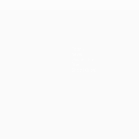
Teams
News
Geschichte
Über
Shop (Klubs)
ano
Português