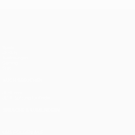
Bayern 0:1
UEFA Europa League
Spiele
UEFA.tv
Auslosungen
Gaming
Stat.
AUCH BESUCHEN
UEFA.com
UEFA-Stiftung für Kinder
SPRACHE &AUML;NDERN
Deutsch
English
Français
Deutsch
Русский
Español
Itali
UNS FOLGEN AUF