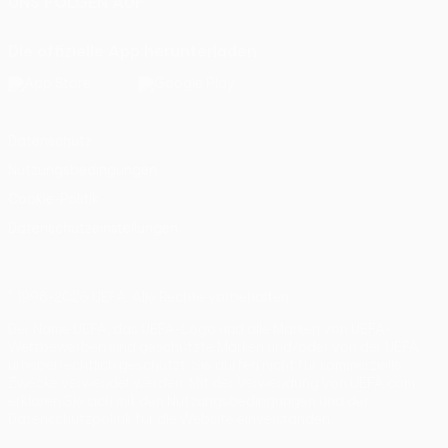
UNS FOLGEN AUF
Die offizielle App herunterladen
Datenschutz
Nutzungsbedingungen
Cookie-Politik
Datenschutzeinstellungen
© 1998-2026 UEFA. Alle Rechte vorbehalten
Der Name UEFA, das UEFA-Logo und alle Marken von UEFA-
Wettbewerben sind geschützte Marken und/oder von der UEFA
urheberrechtlich geschützt. Sie dürfen nicht für kommerzielle
Zwecke verwendet werden. Mit der Verwendung von UEFA.com
erklären Sie sich mit den Nutzungsbedingungen und der
Datenschutzpolitik für die Website einverstanden.