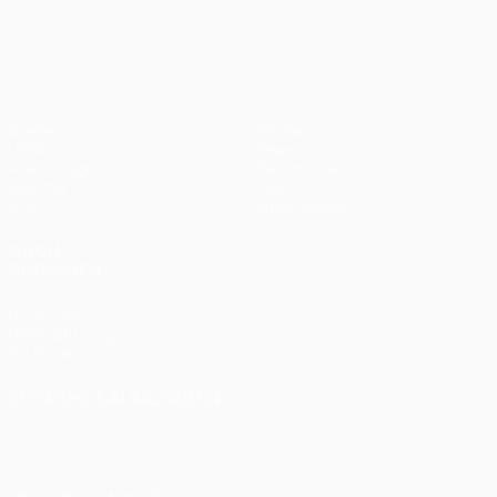
UEFA Europa League
2012
Bayern
0:1
Spiele
Teams
UEFA.tv
News
Auslosungen
Geschichte
Gaming
Über
Stat.
Shop (Klubs)
AUCH
BESUCHEN
UEFA.com
UEFA-Stiftung
für Kinder
SPRACHE &AUML;NDERN
Deutsch
English
Français
Deutsch
Русский
Español
Italiano
Português