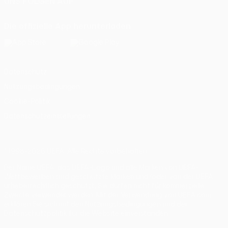
UNS FOLGEN AUF
Die offizielle App herunterladen
Datenschutz
Nutzungsbedingungen
Cookie-Politik
Datenschutzeinstellungen
© 1998-2026 UEFA. Alle Rechte vorbehalten
Der Name UEFA, das UEFA-Logo und alle Marken von UEFA-
Wettbewerben sind geschützte Marken und/oder von der UEFA
urheberrechtlich geschützt. Sie dürfen nicht für kommerzielle
Zwecke verwendet werden. Mit der Verwendung von UEFA.com
erklären Sie sich mit den Nutzungsbedingungen und der
Datenschutzpolitik für die Website einverstanden.