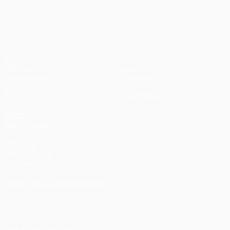
UEFA Europa League
2012
Bayern
0:1
Spiele
Teams
UEFA.tv
News
Auslosungen
Geschichte
Gaming
Über
Stat.
Shop (Klubs)
AUCH
BESUCHEN
UEFA.com
UEFA-Stiftung
für Kinder
SPRACHE &AUML;NDERN
Deutsch
English
Français
Deutsch
Русский
Español
Italiano
Português