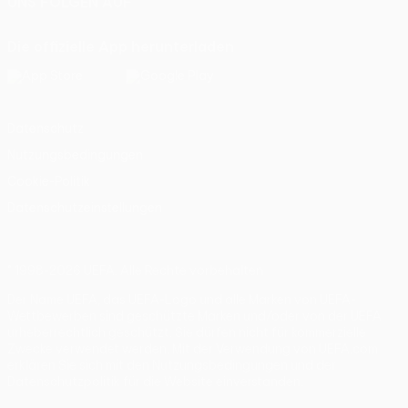
UNS FOLGEN AUF
Die offizielle App herunterladen
Datenschutz
Nutzungsbedingungen
Cookie-Politik
Datenschutzeinstellungen
© 1998-2026 UEFA. Alle Rechte vorbehalten
Der Name UEFA, das UEFA-Logo und alle Marken von UEFA-
Wettbewerben sind geschützte Marken und/oder von der UEFA
urheberrechtlich geschützt. Sie dürfen nicht für kommerzielle
Zwecke verwendet werden. Mit der Verwendung von UEFA.com
erklären Sie sich mit den Nutzungsbedingungen und der
Datenschutzpolitik für die Website einverstanden.