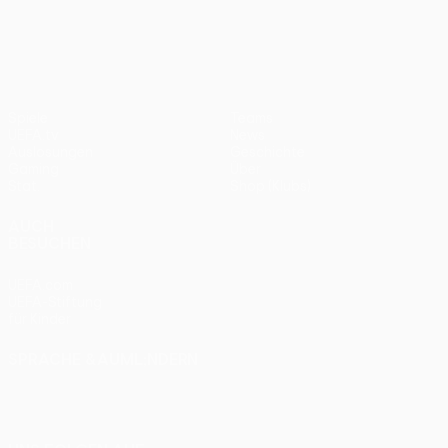
UEFA Europa League
2012
Bayern
0:1
Spiele
Teams
UEFA.tv
News
Auslosungen
Geschichte
Gaming
Über
Stat.
Shop (Klubs)
AUCH
BESUCHEN
UEFA.com
UEFA-Stiftung
für Kinder
SPRACHE &AUML;NDERN
Deutsch
English
Français
Deutsch
Русский
Español
Italiano
Português