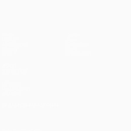
UEFA Europa League
2012
Bayern
0:1
Spiele
Teams
UEFA.tv
News
Auslosungen
Geschichte
Gaming
Über
Stat.
Shop (Klubs)
AUCH
BESUCHEN
UEFA.com
UEFA-Stiftung
für Kinder
SPRACHE &AUML;NDERN
Deutsch
English
Français
Deutsch
Русский
Español
Italiano
Português