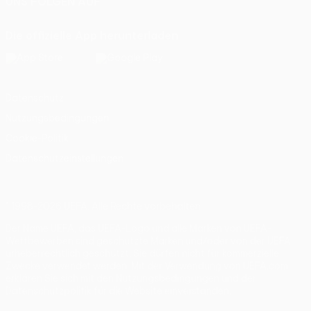
UNS FOLGEN AUF
Die offizielle App herunterladen
Datenschutz
Nutzungsbedingungen
Cookie-Politik
Datenschutzeinstellungen
© 1998-2026 UEFA. Alle Rechte vorbehalten
Der Name UEFA, das UEFA-Logo und alle Marken von UEFA-
Wettbewerben sind geschützte Marken und/oder von der UEFA
urheberrechtlich geschützt. Sie dürfen nicht für kommerzielle
Zwecke verwendet werden. Mit der Verwendung von UEFA.com
erklären Sie sich mit den Nutzungsbedingungen und der
Datenschutzpolitik für die Website einverstanden.