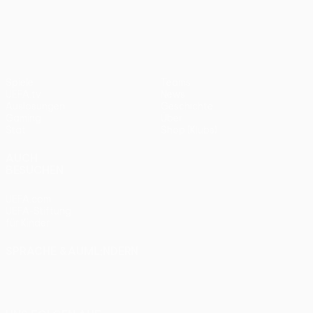
UEFA Europa League
2012
Bayern
0:1
Spiele
Teams
UEFA.tv
News
Auslosungen
Geschichte
Gaming
Über
Stat.
Shop (Klubs)
AUCH
BESUCHEN
UEFA.com
UEFA-Stiftung
für Kinder
SPRACHE &AUML;NDERN
Deutsch
English
Français
Deutsch
Русский
Español
Italiano
Português