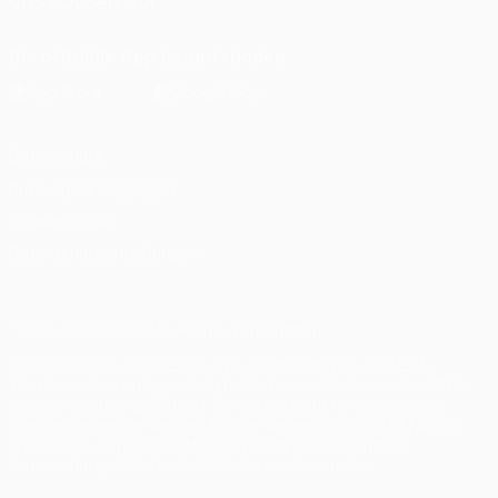
UNS FOLGEN AUF
Die offizielle App herunterladen
Datenschutz
Nutzungsbedingungen
Cookie-Politik
Datenschutzeinstellungen
© 1998-2026 UEFA. Alle Rechte vorbehalten
Der Name UEFA, das UEFA-Logo und alle Marken von UEFA-
Wettbewerben sind geschützte Marken und/oder von der UEFA
urheberrechtlich geschützt. Sie dürfen nicht für kommerzielle
Zwecke verwendet werden. Mit der Verwendung von UEFA.com
erklären Sie sich mit den Nutzungsbedingungen und der
Datenschutzpolitik für die Website einverstanden.