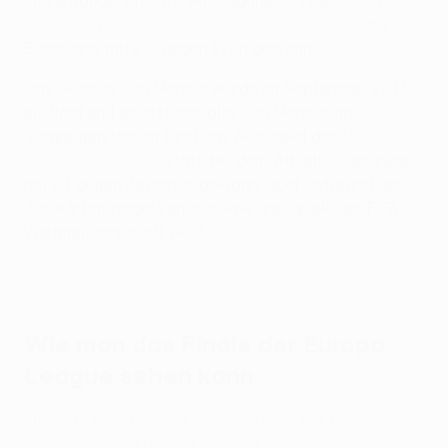
im vergangenen Jahr Austragungsort des
Endspiels
der UEFA Women's Champions League 2024
, als
Barcelona mit 2:0 gegen Lyon gewann.
Das Stadion San Mamés wurde im September 2013
eröffnet und ersetzt das alte San Mamés. Im
Vorgängerstadion fand das Rückspiel des
UEFA-
Pokal-Finales 1977
statt, bei dem Athletic Club zwar
mit 2:1 gegen Juventus gewann, aber aufgrund der
Auswärtstorregel verlor, sowie drei Spiele der FIFA-
Weltmeisterschaft 1982.
Highlights: Barcelona - Lyon 2:0
Wie man das Finale der Europa
League sehen kann
Infos zur Übertragung des Endspiels der Europa
League werden hier erscheinen.