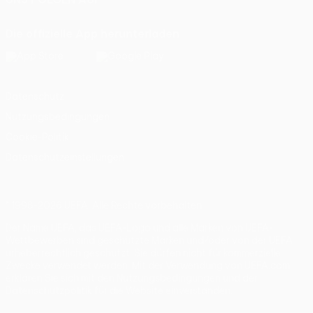
Die offizielle App herunterladen
Datenschutz
Nutzungsbedingungen
Cookie-Politik
Datenschutzeinstellungen
© 1998-2026 UEFA. Alle Rechte vorbehalten
Der Name UEFA, das UEFA-Logo und alle Marken von UEFA-
Wettbewerben sind geschützte Marken und/oder von der UEFA
urheberrechtlich geschützt. Sie dürfen nicht für kommerzielle
Zwecke verwendet werden. Mit der Verwendung von UEFA.com
erklären Sie sich mit den Nutzungsbedingungen und der
Datenschutzpolitik für die Website einverstanden.