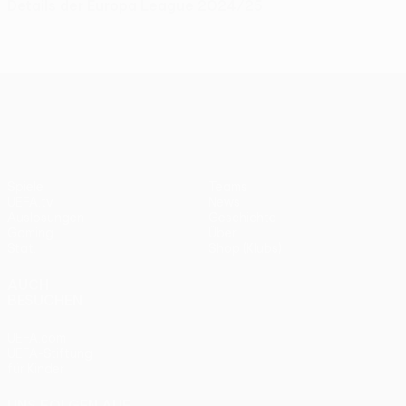
Details der Europa League 2024/25
UEFA Europa League
Spiele
Teams
UEFA.tv
News
Auslosungen
Geschichte
Gaming
Über
Stat.
Shop (Klubs)
AUCH
BESUCHEN
UEFA.com
UEFA-Stiftung
für Kinder
UNS FOLGEN AUF