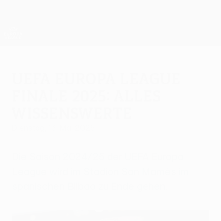
Direkt
zum
Hauptinhalt
UEFA Europa League Offiziell
Erhalten
Live-Ergebnisse &amp; Statistiken
UEFA Europa League
UEFA Europa League
Finale 2025: Alles
Wissenswerte
Dienstag, 13. Mai 2025
Die Saison 2024/25 der UEFA Europa
League wird im Stadion San Mamés im
spanischen Bilbao zu Ende gehen.