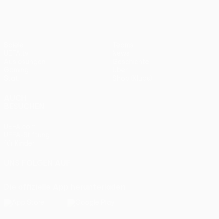
Spiele
Teams
UEFA.tv
News
Auslosungen
Geschichte
Gaming
Über
Stat.
Shop (Klubs)
AUCH
BESUCHEN
UEFA.com
UEFA-Stiftung
für Kinder
UNS FOLGEN AUF
Die offizielle App herunterladen