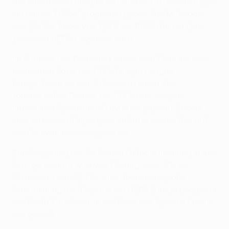
Auf einem 4v4-Minispielfeld wird es ab beiden Tagen
ein buntes Fußballprogramm geben. Am Mittwoch,
den 22. Mai findet von 12:30 bis 13:30 Uhr ein Spiel
zwischen UEFA-Legenden statt.
Im Rahmen des Festivals können sich Fans mit dem
berühmten Pokal der UEFA Europa League
fotografieren lassen. Außerdem haben die
kommerziellen Partner der UEFA eine Vielzahl
interaktiver Spiele und Aktivitäten geplant. Zudem
sind an beiden Tagen Live-Auftritte lokaler DJs auf
der Festivalbühne vorgesehen.
Zur Steigerung der festlichen Fußballstimmung in der
Gastgeberstadt wird von Montag, dem 20., bis
Mittwoch, dem 22. Mai, eine überlebensgroße
Nachbildung der Trophäe der UEFA Europa League in
der North Earl Street, in der Nähe des Spire of Dublin,
ausgestellt.