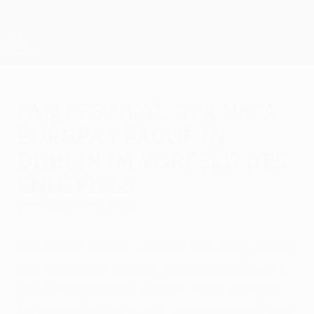
Direkt
zum
Hauptinhalt
UEFA Europa League Offiziell
Erhalten
Live-Ergebnisse &amp; Statistiken
UEFA Europa League
Fan Festival der UEFA
Europa League in
Dublin im Vorfeld des
Endspiels
Dienstag, 14. Mai 2024
Das Dublin Castle wird am Dienstag, den 21.
und Mittwoch, den 22. Mai im Mittelpunkt
der Feierlichkeiten stehen, wenn sich die
Fans von Atalanta und Leverkusen auf das