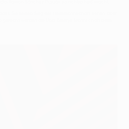
tadio Ramón Sánchez Pizjuán so richtig heiß macht.
e, dass Sie keinen Sieg der Heimmannschaft sehen, aber
benso gerecht werden die Unai Emerys Mannschaft beim