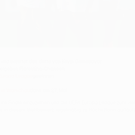
 und bereitet das dritte von
Kevin
Gameiro
vor
ergeben
Fiorentina-
Chancen
Europa League
gewinnen
l
in Wars
chau
dann am 27. Mai
 ins Finale einzuziehen und die UEFA Europa League zum vie
das in diesem Wettbewerb regelmäßig zu Höchstform aufläuft