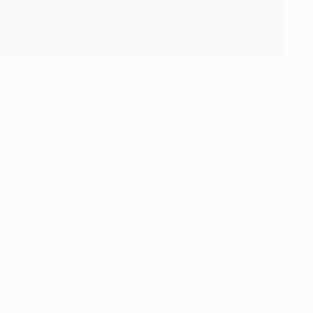
war, wurde es noch lauter. Ab da war es fast ein
eler Grzegorz Krychowiak zu UEFA.com. "Wir sind zuhause
kalsiege hintereinander im eigenen Stadion
rrojos, mit denen ich vor dem Anstoß sprach,
so Vidal nach dem Spiel. "Und sie haben das gemacht,
ur eine Niederlage in den letzten 17 Pflichtspielen, und
chwer aufzuhalten ist.