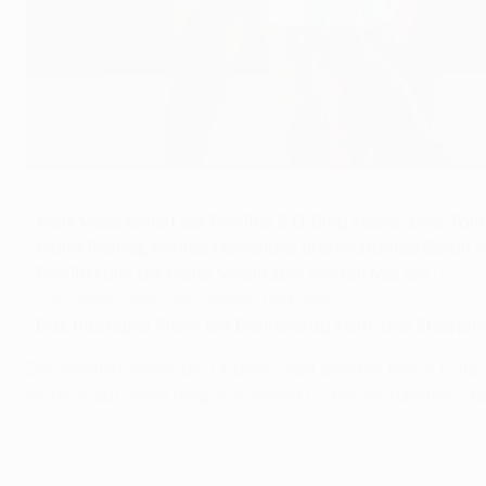
Sevilla feiert mit den Fans
©Getty Images
• Aleix Vidal
erzielt bei Sevillas 3:0-Sieg selber zwei Tore
• Mario Gomez, Matías Fernández
u
nd Mohamed Salah
v
• Sevilla
kann als erster Verein zum vierten Mal die
UEFA 
•
Ex
klusive Fotos aus Neapel und Sevilla
•
Das Rückspiel findet am Donnerstag statt, das Endspie
Der Vereinshymne, die Chance, zum zweiten Mal in Folge
einfach auf einen Sieg von Sevilla FC hinauszulaufen, 