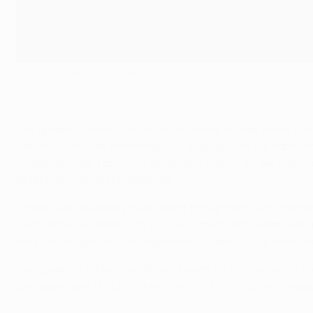
Aleix Vidal feiert sein zweites Tor
©Getty Images
Die Spieler wurden von den Fans immer wieder nach vorne
Selbstläufer. "Die Stimmung war unglaublich, die Fans 
wegen unserer Fans sehr stark, das macht es der Auswä
unterstreichen diese Aussage.
Erfolg zieht meistens noch mehr Erfolg nach sich, dahe
ausnahmslos einen Sieg voraussagten. "Wir waren ruhig,
was sie die ganze Saison gemacht haben – uns sensation
Die Spieler erfüllten ihre Rolle ja auch nicht ganz so sc
die gegen den Halbfinalisten der UEFA Champions League,