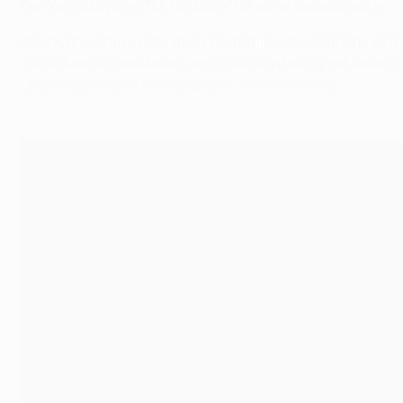
Die Vereinshymne "El Arrebato" ist keine Geheimwaffe – 
Am Donnerstag sagte mein Taxifahrer, der übrigens ein l
Sie sollten sicherstellen, dass Sie rechtzeitig auf Ihre
überzeugenden 3:0-Sieg gegen ACF Fiorentina
.