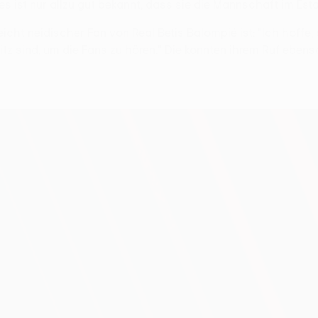
es ist nur allzu gut bekannt, dass sie die Mannschaft im Es
eicht neidischer Fan von Real Betis Balompié ist: "Ich hoff
m Sitz sind, um die Fans zu hören." Die konnten ihrem Ruf e