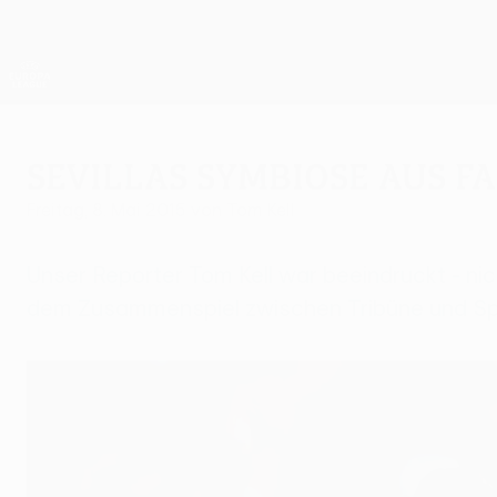
Direkt
zum
Hauptinhalt
UEFA Europa League Offiziell
Live-Ergebnisse &amp; Statistiken
UEFA Europa League
Sevillas Symbiose aus 
Freitag, 8. Mai 2015
von Tom Kell
Unser Reporter Tom Kell war beeindruckt - ni
dem Zusammenspiel zwischen Tribüne und Spi