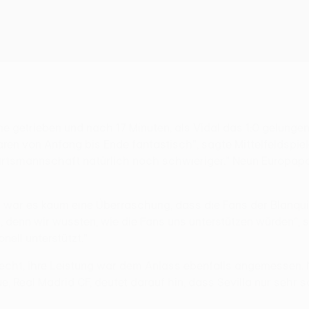
 getrieben und nach 17 Minuten, als Vidal das 1:0 gelungen 
waren von Anfang bis Ende fantastisch", sagte Mittelfeldspi
rtsmannschaft natürlich noch schwieriger." Neun Europapo
r war es kaum eine Überraschung, dass die Fans der Blanqui
 denn wir wussten, wie die Fans uns unterstützen würden", 
ell unterstützt."
hlecht, ihre Leistung war dem Anlass ebenfalls angemessen. N
 Real Madrid CF, deutet darauf hin, dass Sevilla nur sehr s