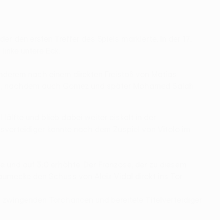
r den ersten Treffer des Spiels markierte. In der 17.
linke untere Eck.
nderem nach einem direkten Freistoß von Matías
h aus, nachdem auch Gomez und später Mohamed Salah
älfte und blieb dabei weiter eiskalt in der
tsverteidiger konnte nach dem Zuspiel von Vitolo im
e und auf 3:0 erhöhte. Der Franzose, der zu diesem
aumecke den Schuss von Aleix Vidal direkt ins Tor.
en zwingenden Torchancen und bereitete Titelverteidiger