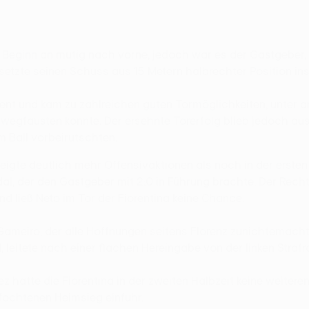
n Beginn an mutig nach vorne, jedoch war es der Gastgeber, de
setzte seinen Schuss aus 15 Metern halbrechter Position ins 
nt und kam zu zahlreichen guten Tormöglichkeiten, unter a
ch wegfausten konnte. Der ersehnte Torerfolg blieb jedoc
m Ball vorbeirutschten.
gte deutlich mehr Offensivaktionen als noch in der ersten H
al, der den Gastgeber mit 2:0 in Führung brachte. Der Rech
nd ließ Neto im Tor der Fiorentina keine Chance.
 Gameiro, der alle Hoffnungen seitens Florenz zunichtemacht
 leitete nach einer flachen Hereingabe von der linken Strafr
ez hatte die Fiorentina in der zweiten Halbzeit keine weiter
fochtenen Heimsieg einfuhr.