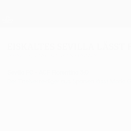
Direkt
zum
Hauptinhalt
UEFA Europa League Offiziell
Live-Ergebnisse &amp; Statistiken
UEFA Europa League
Eiskaltes Sevilla lässt
Donnerstag, 7. Mai 2015
von Nadine Münch
Sevilla FC - ACF Fiorentina 3:0
Der Titelverteidiger aus Spanien lässt Mario 