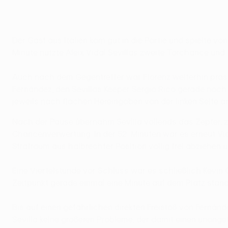
Der Gast aus Italien kam gut in die Partie und spielte vo
Minute nutzte Aleix Vidal Sevillas zweite Torchance und 
Auch nach dem Gegentreffer war Florenz weiterhin präse
Fernández, den Sevillas Keeper Sergio Rico gerade no
jeweils nach flachen Hereingaben von der linken Seite a
Nach der Pause übernahm Sevilla vollends das Zepter, zei
Chancenverwertung. In der 52. Minuten war es erneut Vid
Strafraum aus halbrechter Position völlig frei abziehen u
Eine Viertelstunde vor Schluss war es schließlich Kevin
Zeitpunkt gerade einmal eine Minute auf dem Platz stand,
Bis auf einen gefährlichen direkten Freistoß von Fernánd
Sevilla keine größeren Probleme, der damit einen unange