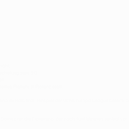
rhöht
wechslung zum 3:0
ten
emio Franchi in Florenz statt
ina im Halbfinal-Hinspiel der UEFA Europa League bereits den
Gomez für die Fiorentina, der nach fünf Minuten zentral vo