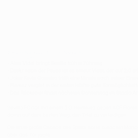
Sevilla - Fiorentina 3:0: Das Spiel in Fotos
©Getty Images
•
Aleix Vidal bringt Sevilla früh in Führung
•
Direkt nach der Pause ist es erneut Vidal, der auf 2:0 e
•
Joker Kevin Gameiro trifft eine Minute nach seiner Ein
•
Florenz vergibt in der ersten Hälfte gute Tormöglichkei
•
Das Rückspiel findet nächsten Donnerstag im Stadio Art
Sevilla FC hat mit einem 3:0-Heimsieg gegen ACF Fiorent
damit auf dem besten Weg, den Titel zu verteidigen.
Die erste große Chance des Spiels hatte zunächst Mario 
über das Tor jagte.