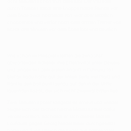
acht Minuten schon früh alles klar. Der VfB kam
durch Tamás Hajnal eine knappe halbe Stunde vor
dem Ende zwar nochmals ran, war aber letztlich
chancenlos und verlor nach dem dritten Treffer von
Kozak drei Minuten vor dem Ende klar und deutlich.
Wie schon im Hinspiel stellten die zunächst
abwartenden Italiener ihre Effektivität unter Beweis
und gingen mit dem ersten Angriff in Führung (6.).
Ştefan Radu hatte auf der linken Seite viel Platz und
flankte den Ball punktgenau auf den in der Mitte
lauernden Kozák, der sich nicht zweimal bitten ließ.
Zwei Minuten später klingelte es erneut und wieder
zeigte sich der tschechische Mittelstürmer dafür
verantwortlich, nachdem er sich dieses Mal im
Laufduell gegen Georg Niedermeier durchgesetzt
hatte und Sven Ulreich die Kugel aus halbrechter