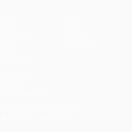
Spiele
Teams
UEFA.tv
News
Auslosungen
Geschichte
Gaming
Über
Stat.
Shop (Klubs)
AUCH
BESUCHEN
UEFA.com
UEFA-Stiftung
für Kinder
UNS FOLGEN AUF
Die offizielle App herunterladen