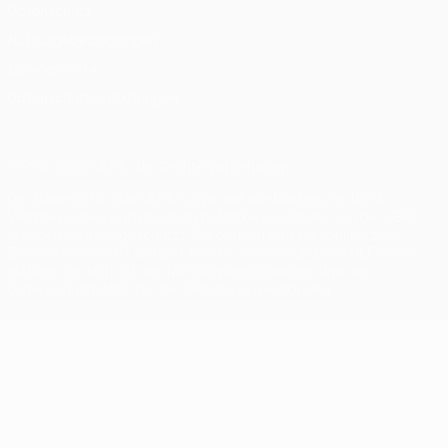
Datenschutz
Nutzungsbedingungen
Cookie-Politik
Datenschutzeinstellungen
© 1998-2026 UEFA. Alle Rechte vorbehalten
Der Name UEFA, das UEFA-Logo und alle Marken von UEFA-
Wettbewerben sind geschützte Marken und/oder von der UEFA
urheberrechtlich geschützt. Sie dürfen nicht für kommerzielle
Zwecke verwendet werden. Mit der Verwendung von UEFA.com
erklären Sie sich mit den Nutzungsbedingungen und der
Datenschutzpolitik für die Website einverstanden.