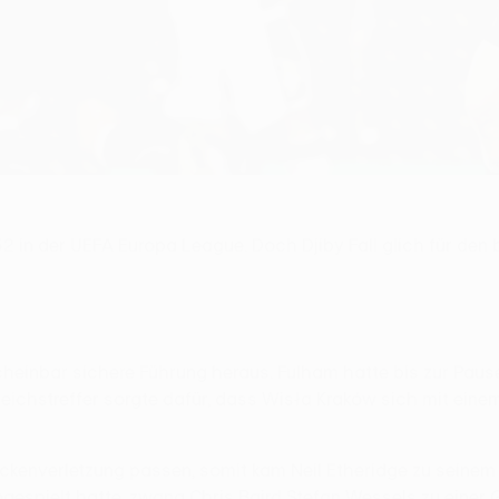
32 in der UEFA Europa League. Doch Djiby Fall glich für de
heinbar sichere Führung heraus. Fulham hatte bis zur Pause
sgleichstreffer sorgte dafür, dass Wisła Kraków sich mit ei
enverletzung passen, somit kam Neil Etheridge zu seinem De
ngespielt hatte, zwang Chris Baird Stefan Wessels zu eine