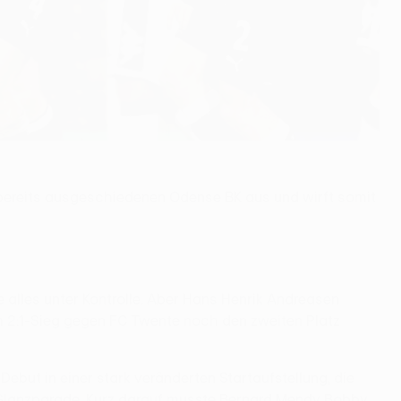
n bereits ausgeschiedenen Odense BK aus und wirft somit
 alles unter Kontrolle. Aber Hans Henrik Andreasen
nem 2:1-Sieg gegen FC Twente noch den zweiten Platz
but in einer stark veränderten Startaufstellung, die
r Glanzparade. Kurz darauf musste Bernard Mendy Bobby