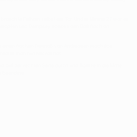
brauchte Fulham selbst ein Tor. Und in Minute 27 war es
r abtropfen und Dempsey schoss den Ball flach an
n einen flachen Freistoß von Andreasen machtlos.
 merkte man nun Nervosität.
 auf der rechten Seite durch und flankte in die Mitte
m beendete.