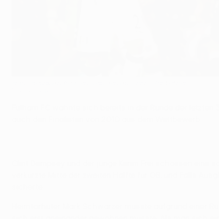
Hans Henrik Andreasen stellt den Anschluss für OB her
©Getty Images
Fulham FC wähnte sich bereits in der Runde der letzten 
auch den Finalisten von 2010 aus dem Wettbewerb.
Clint Dempsey und der junge Kerim Frei schossen eine sc
verkürzte Mitte der zweiten Hälfte für OB, und Falls Au
sicherte.
Heimtorhüter Mark Schwarzer musste aufgrund einer Rück
sich erst aneinander gewöhnen musste. Als man sich ei