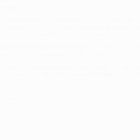
hindern.
 Bashkim Kadrii in Gemeinschaftsarbeit. Als Wisla führte, 
und flankte dann flach in die Mitte, Zamora ließ den Ball nu
ei nach schöner Vorarbeit von Moussa Dembélé das 2:0.
ud sein Können zeigen. Doch in der 64. Minute war er gege
ham,die sich immer weiter in die eigene Hälfte zurückzogen,
vielleicht sogar noch selbst zu treffen. Doch dann kam Ruud
akt des Spiels auch die Hoffnungen der Engländer aus Fulha
3. Juli 2014