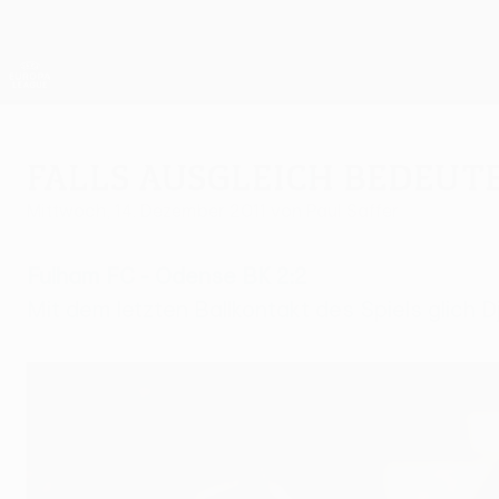
Direkt
zum
Hauptinhalt
UEFA Europa League Offiziell
Live-Ergebnisse &amp; Statistiken
UEFA Europa League
Falls Ausgleich bedeute
Mittwoch, 14. Dezember 2011
von Paul Saffer
Fulham FC - Odense BK 2:2
Mit dem letzten Ballkontakt des Spiels glich D