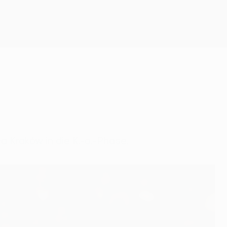
Erhalten
a Kraków in die K.-o.-Phase.