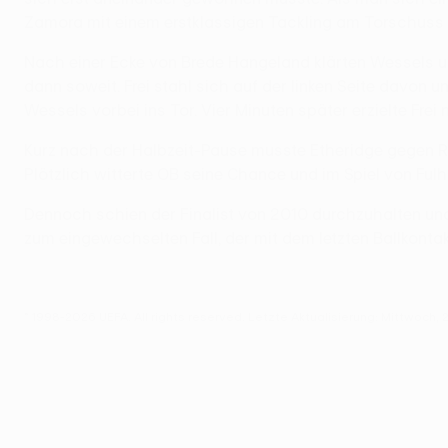
Zamora mit einem erstklassigen Tackling am Torschuss 
Nach einer Ecke von Brede Hangeland klärten Wessels und
dann soweit. Frei stahl sich auf der linken Seite davon 
Wessels vorbei ins Tor. Vier Minuten später erzielte Fr
Kurz nach der Halbzeit-Pause musste Etheridge gegen Ru
Plötzlich witterte OB seine Chance und im Spiel von Ful
Dennoch schien der Finalist von 2010 durchzuhalten und 
zum eingewechselten Fall, der mit dem letzten Ballkont
© 1998-2026 UEFA. All rights reserved.
Letzte Aktualisierung: Mittwoch, 2