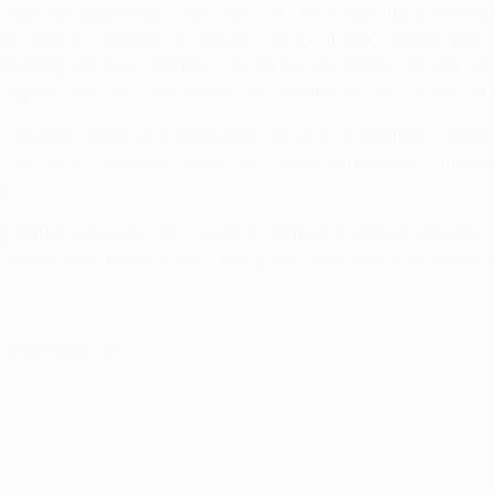
te aber die Wende ein. Jantscher trat nahe dem Strafraum an
hter Stefan Johanesson zeigte sofort auf den Elfmeterpunkt
 lange bis zum zweiten. Kristián Kolčák spielte den Ball im 
 Gegenspieler aus und netzte vom Strafraum zum 2:2 ein (24.)
urger Tempo aus dem Spiel und Slovan Bratislava wurde wie
3:2 schon vor Augen, doch der stark aufspielende Žofčák se
it.
reffer bejubeln. Den Treffer erzielte aber kein Salzburger, 
der 68. Minute noch leichtfertig die Chance auf die Vorents
, 15. Dezember 2011