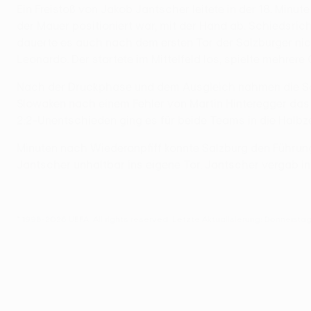
Ein Freistoß von Jakob Jantscher leitete in der 18. Minu
der Mauer positioniert war, mit der Hand ab. Schiedsric
dauerte es auch nach dem ersten Tor der Salzburger nicht
Leonardo. Der startete im Mittelfeld los, spielte mehrere
Nach der Druckphase und dem Ausgleich nahmen die Salzb
Slowaken nach einem Fehler von Martin Hinteregger das 
2:2-Unentschieden ging es für beide Teams in die Halbze
Minuten nach Wiederanpfiff konnte Salzburg den Führungst
Jantscher unhaltbar ins eigene Tor. Jantscher vergab in 
© 1998-2026 UEFA. All rights reserved.
Letzte Aktualisierung: Donnerstag