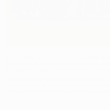
Salzburg feiert das Weiterkommen
©Getty Images
Der FC Salzburg gewann seine Partie gegen den ŠK Slova
Lačný reichte den Slowaken nicht, um die Partie zu gew
Aufstiegsrennen gegen den Paris Saint-Germain FC gewi
Der erste Angriff des ŠK Slovan Bratislava brachte für di
Rückstand aufzuholen. Miloš Lačný wurde von Igor Žofčák
Gehäuse der Salzburger. Wieder war es Miloš Lačný, der