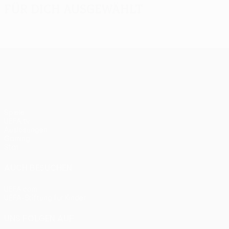
Für dich ausgewählt
UEFA Europa League
Spiele
UEFA.tv
Auslosungen
Gaming
Stat.
AUCH BESUCHEN
UEFA.com
UEFA-Stiftung für Kinder
UNS FOLGEN AUF