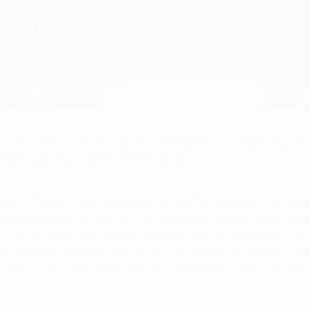
ft den UEFA-Pokal gewinnen
 beenden, ist Mircea Lucescu mit fünf Titeln in den letzten 
remen den nächsten Schritt machen.
en FC Dynamo Kyiv sprachen Bände: Die Shakhtar-Spieler sa
nd für eine fantastische Atmosphäre sorgten. Gleichzeitig 
es sowieso schon kommen sehen. "In den letzten Jahren hat 
en gesetzt; sehen Sie sich Shakhtar, Metalist Kharkiv und 
u sein und wir hoffen, dass wir mit dem Pokal nach Donezk 