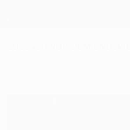
Direkt
zum
Hauptinhalt
UEFA Europa League Offiziell
Live-Ergebnisse &amp; Statistiken
UEFA Europa League
Lucescu vor dem Endspie
Mittwoch, 20. Mai 2009
Die Alleinherrschaft des FC Dynamo Kyiv in de
Shakhtar Donetsk im UEFA-Pokal-Finale den n