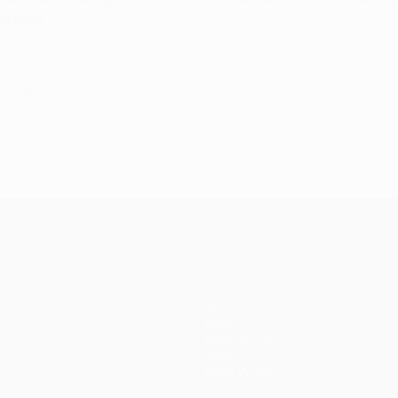
iligen.
 20. Mai 2009
Teams
News
Geschichte
Über
Shop (Klubs)