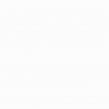
Glauben schenken darf, dann drückt morgen die ganze Ukra
 Lucescu trägt großen Anteil an diesem Erfolg. Er hat eine M
che ich, Mannschaften von Anfang an aufzubauen", sagte Lu
d seit meinem Amtsantritt noch hier. Wir haben einige junge,
 reifer, was sich eben mit dem Erreichen dieses UEFA-Pokal
gen Fenerbahçe SK mit 1:2 verloren] vorhersehen können, das
s Stadion ja bereits."
 doch vier Jahre in der Stadt gelebt, ehe es ihn 2004 nach Do
Ş im Jahr 2000 den UEFA-Superpokal gegen Real Madrid CF u
e er. "Meine vier Jahre hier haben viel Erfolg gebracht. Istan
meine Mannschaft erarbeitet hat, hier dabei zu sein."
en - sie sind wahnsinnig stark im Angriff - und einem defe
piel mit sich bringt; wir müssen sie nur unter Kontrolle halt
s absoluter Ruhepol. Doch sollte Shakhtar den ersten europäi