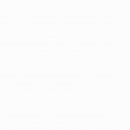
ine Shakhtar die Daumen - selbst Erzrivale FC Metalurh
annschaft nach seinem Gusto gebildet, seit er vor fünf
cescu. "In Donezk wurde mir gesagt, dass ich eine
 viel versprechende Spieler, wie etwa unsere
-Endspiels widerspiegelt. Dennoch, wer hätte schon im
s wir zum Endspiel hierher zurückkehren würden?
nezk zog. In der Türkei konnte er sofort Erfolge feiern,
nd führte später Gala und Beşiktaş JK zu
bul hat es verdient, das letzte UEFA-Pokal-Finale
nsivstarken Shakhtar. Wir haben eine junge Mannschaft
en." Lucescu ist dafür der perfekte Mann. Auch wenn er
schen Titel seit der Unabhängigkeit 1991 in die Ukraine