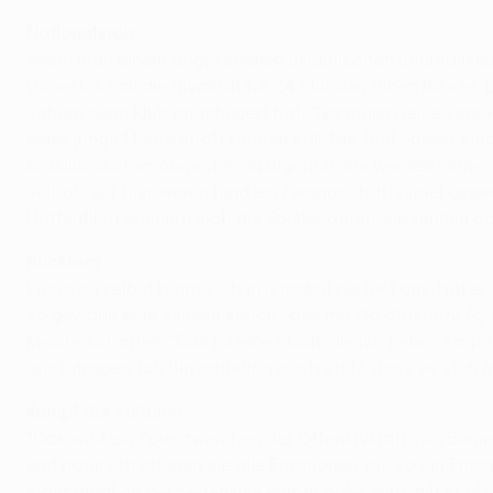
Nationalstolz
Wenn man einem angesehenen ukrainischen Journalisten 
Donestsk soll die Rivalität für 24 Stunden ruhen lassen.
Jahren beim Klub angeheuert hat. "Normalerweise versu
neue, junge Mannschaft formen soll. Nur fünf Spieler sin
brasilianischen Angreifer, dazugeholt. Sie werden immer
Juli, als wir hier waren [und ein Freundschaftsspiel ge
Hoffentlich erinnern sich die Spieler daran, sie kennen da
Rückkehr
Lucescu selbst kennt sich in Istanbul perfekt aus, hat er
so gewann er in seinem ersten Spiel mit Galatasaray A
Meisterschaften. "Das ist eine Stadt, die ich liebe", sagt
auszutragen. Ich bin natürlich auch stolz, dass es sich 
Kampf der Kulturen
"Das wird ein Spiel zwischen der Offensivkraft von Brem
und natürlich erleben sie alle Emotionen, die so ein Ends
manchmal an der Seitenlinie emotionaler wird, gilt er al