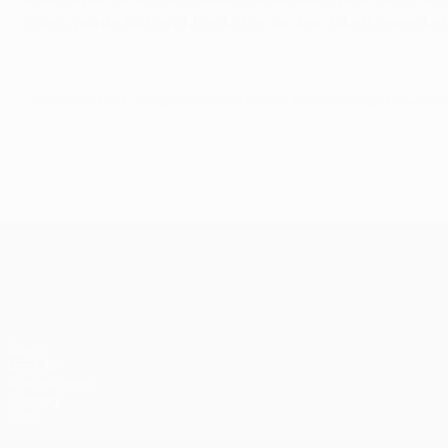
holen, würde sich wohl selbst er an den Jubelszenen bete
© 1998-2026 UEFA. All rights reserved.
Letzte Aktualisierung: Mittwoch,
UEFA Europa League
Spiele
UEFA.tv
Auslosungen
Gaming
Stat.