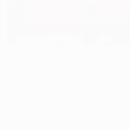
Mircea Lucescu (FC Shakhtar Donetsk) will mit seiner Mannscha
©Getty Images
Die Alleinherrschaft des FC Dynamo Kyiv in der Ukraine zu
Shakhtar Donetsk im UEFA-Pokal-Finale gegen Werder B
Ruhe in Person
Die Szenen nach dem Schlusspfiff im Halbfinale gegen d
den Rasen, während die Fans außer Rand und Band waren u
Euphorie eine Art Ruhepol bildete. Der Rumäne hatte all
und mittlerweile im Europapokal die ersten Ausrufezeich
Jährige am Dienstag. "Wir haben es uns verdient, hier z