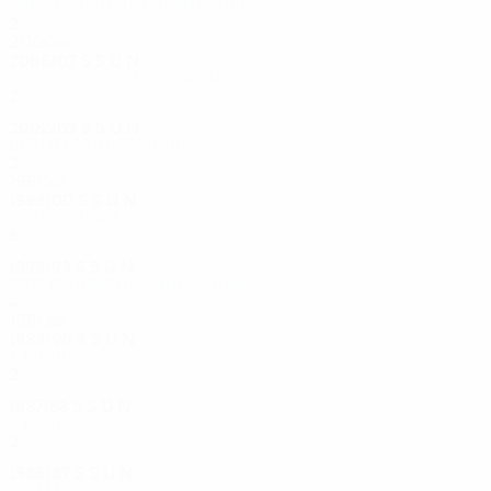
Dritte Qualifikationsrunde
2
0
1
1
2000er
2006/07
S
S
U
N
Erste Qualifikationsrunde
2
0
0
2
2002/03
S
S
U
N
Qualifikationsrunde
2
0
1
1
1990er
1999/00
S
S
U
N
Zweite Runde
6
2
1
3
1998/99
S
S
U
N
Zweite Qualifikationsrunde
4
3
0
1
1980er
1989/90
S
S
U
N
1. Runde
2
1
0
1
1987/88
S
S
U
N
1. Runde
2
0
1
1
1986/87
S
S
U
N
Finale