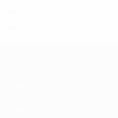
12
7
5
0
1981/82
S
S
U
N
Finale
12
9
3
0
1980/81
S
S
U
N
1. Runde
2
1
0
1
UEFA Europa League
Spiele
Teams
UEFA.tv
News
Auslosungen
Geschichte
Gaming
Über
Stat.
Shop (Klubs)
AUCH
BESUCHEN