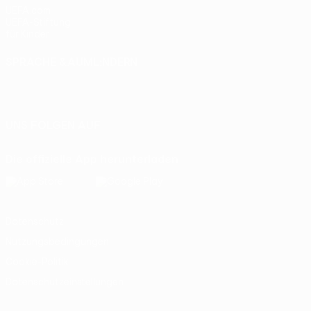
UEFA.com
UEFA-Stiftung
für Kinder
SPRACHE &AUML;NDERN
Deutsch
English
Français
Deutsch
Русский
Español
Italiano
Português
UNS FOLGEN AUF
Die offizielle App herunterladen
Datenschutz
Nutzungsbedingungen
Cookie-Politik
Datenschutzeinstellungen