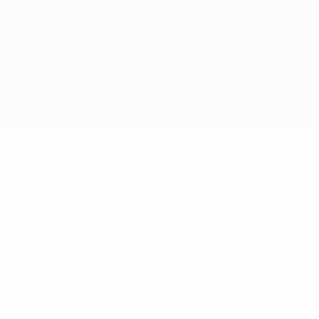
© 1998-2026 UEFA. Alle Rechte vorbehalten
Der Name UEFA, das UEFA-Logo und alle Marken von UEFA-
Wettbewerben sind geschützte Marken und/oder von der UEFA
urheberrechtlich geschützt. Sie dürfen nicht für kommerzielle
Zwecke verwendet werden. Mit der Verwendung von UEFA.com
erklären Sie sich mit den Nutzungsbedingungen und der
Datenschutzpolitik für die Website einverstanden.