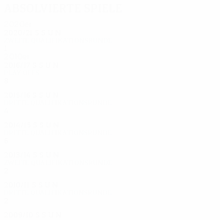
Absolvierte Spiele
2020er
2020/21
S
S
U
N
Zweite Qualifikationsrunde
1
0
0
1
2010er
2016/17
S
S
U
N
Play-offs
8
5
1
2
2015/16
S
S
U
N
Dritte Qualifikationsrunde
4
1
2
1
2014/15
S
S
U
N
Dritte Qualifikationsrunde
6
2
2
2
2013/14
S
S
U
N
Zweite Qualifikationsrunde
2
0
1
1
2010/11
S
S
U
N
Dritte Qualifikationsrunde
2
1
0
1
2009/10
S
S
U
N