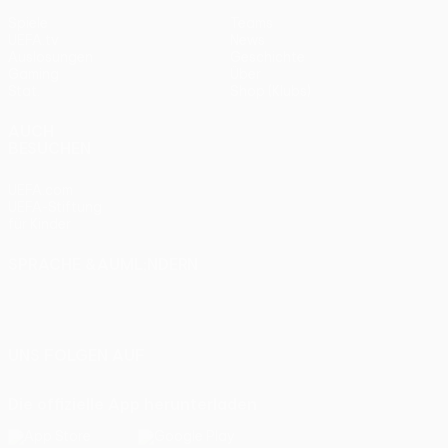
Spiele
Teams
UEFA.tv
News
Auslosungen
Geschichte
Gaming
Über
Stat.
Shop (Klubs)
AUCH
BESUCHEN
UEFA.com
UEFA-Stiftung
für Kinder
SPRACHE &AUML;NDERN
Deutsch
English
Français
Deutsch
Русский
Español
Italiano
Português
UNS FOLGEN AUF
Die offizielle App herunterladen