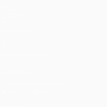
Spiele
UEFA.tv
Auslosungen
Gaming
Stat.
AUCH BESUCHEN
UEFA.com
UEFA-Stiftung für Kinder
SPRACHE &AUML;NDERN
Deutsch
English
Français
Deutsch
Русский
Español
Itali
UNS FOLGEN AUF
Die offizielle App herunterladen
Datenschutz