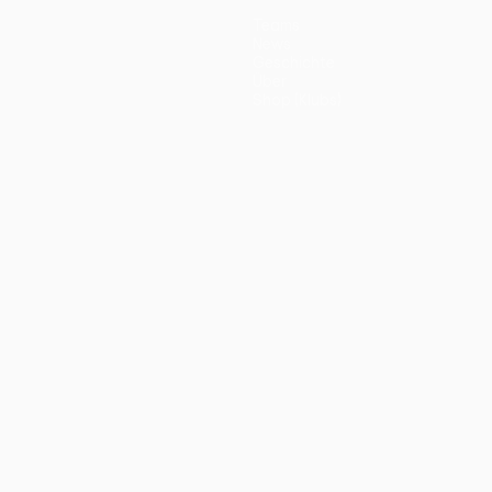
Teams
News
Geschichte
Über
Shop (Klubs)
ano
Português