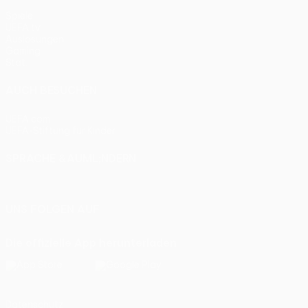
Spiele
UEFA.tv
Auslosungen
Gaming
Stat.
AUCH BESUCHEN
UEFA.com
UEFA-Stiftung für Kinder
SPRACHE &AUML;NDERN
Deutsch
English
Français
Deutsch
Русский
Español
Itali
UNS FOLGEN AUF
Die offizielle App herunterladen
Datenschutz