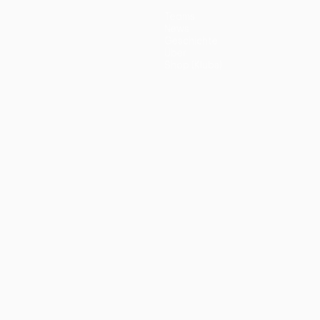
Teams
News
Geschichte
Über
Shop (Klubs)
ano
Português