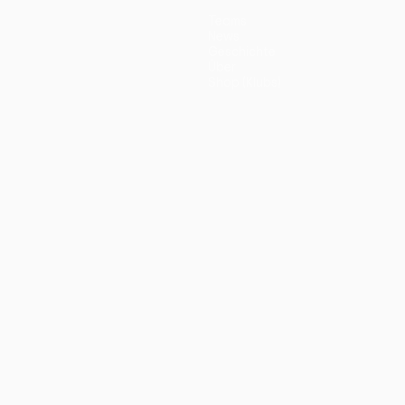
Teams
News
Geschichte
Über
Shop (Klubs)
ano
Português