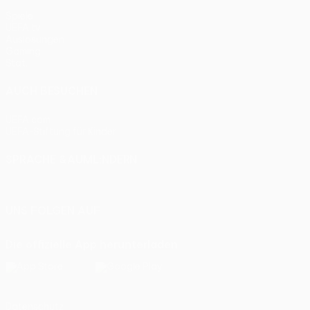
Spiele
UEFA.tv
Auslosungen
Gaming
Stat.
AUCH BESUCHEN
UEFA.com
UEFA-Stiftung für Kinder
SPRACHE &AUML;NDERN
Deutsch
English
Français
Deutsch
Русский
Español
Itali
UNS FOLGEN AUF
Die offizielle App herunterladen
Datenschutz