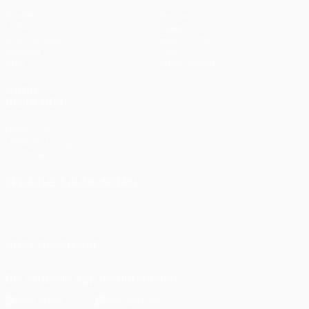
Spiele
Teams
UEFA.tv
News
Auslosungen
Geschichte
Gaming
Über
Stat.
Shop (Klubs)
AUCH
BESUCHEN
UEFA.com
UEFA-Stiftung
für Kinder
SPRACHE &AUML;NDERN
Deutsch
English
Français
Deutsch
Русский
Español
Italiano
Português
UNS FOLGEN AUF
Die offizielle App herunterladen