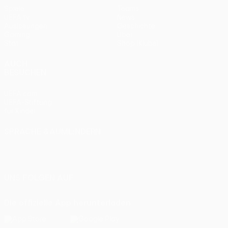
Spiele
Teams
UEFA.tv
News
Auslosungen
Geschichte
Gaming
Über
Stat.
Shop (Klubs)
AUCH
BESUCHEN
UEFA.com
UEFA-Stiftung
für Kinder
SPRACHE &AUML;NDERN
Deutsch
English
Français
Deutsch
Русский
Español
Italiano
Português
UNS FOLGEN AUF
Die offizielle App herunterladen