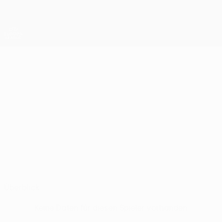
Direkt
zum
Hauptinhalt
UEFA Europa League Offiziell
Erhalten
Live-Ergebnisse &amp; Statistiken
UEFA Europa League
GAŠPER
Gašper Trdin Stat.
TRDIN
Levski Sofia
Überblick
Keine Daten für diesen Spieler vorhanden