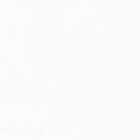
Spiele
Teams
UEFA.tv
News
Auslosungen
Geschichte
Gaming
Über
Stat.
Shop (Klubs)
AUCH
BESUCHEN
UEFA.com
UEFA-Stiftung
für Kinder
SPRACHE &AUML;NDERN
Deutsch
English
Français
Deutsch
Русский
Español
Italiano
Português
UNS FOLGEN AUF
Die offizielle App herunterladen