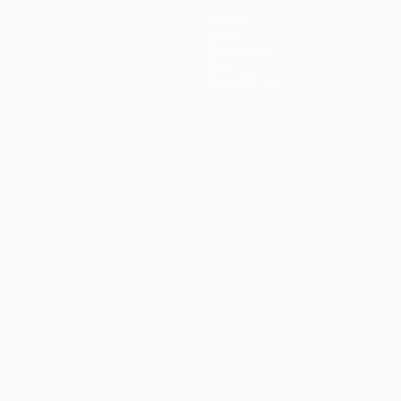
Teams
News
Geschichte
Über
Shop (Klubs)
ano
Português