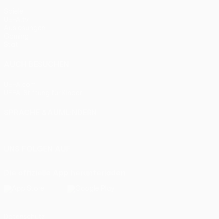
Spiele
UEFA.tv
Auslosungen
Gaming
Stat.
AUCH BESUCHEN
UEFA.com
UEFA-Stiftung für Kinder
SPRACHE &AUML;NDERN
Deutsch
English
Français
Deutsch
Русский
Español
Itali
UNS FOLGEN AUF
Die offizielle App herunterladen
Datenschutz