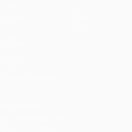
Spiele
Teams
UEFA.tv
News
Auslosungen
Geschichte
Gaming
Über
Stat.
Shop (Klubs)
AUCH
BESUCHEN
UEFA.com
UEFA-Stiftung
für Kinder
SPRACHE &AUML;NDERN
Deutsch
English
Français
Deutsch
Русский
Español
Italiano
Português
UNS FOLGEN AUF
Die offizielle App herunterladen